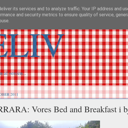
liver its services and to analyze traffic. Your IP address and u
rmance and security metrics to ensure quality of service, gene
buse.
ELIV
n af verden...
OBER 2011
RARA: Vores Bed and Breakfast i b