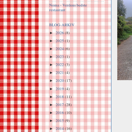
Noma - Verdens bedste
restaurant
BLOG-ARKIV
2026
(8)
►
2025
(1)
►
2024
(6)
►
2023
(1)
►
2022
(3)
►
2021
(4)
►
2020
(17)
►
2019
(4)
►
2018
(11)
►
2017
(28)
►
2016
(10)
►
2015
(9)
►
2014
(16)
►