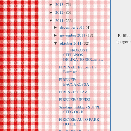
2013
(73)
►
2012
(85)
►
2011
(233)
▼
december 2011
(4)
►
Et lille
november 2011
(18)
►
bjergen 
oktober 2011
(32)
▼
...:..:::..FROKOST :
STEFANOS
DELIKATESSER..:::..:...
FIRENZE: Trattoria La
Burrasca
FIRENZE:
BACCAROSSA
FIRENZE: PLAZ
FIRENZE: UFFIZI
Søndagsmiddag - SUPPE,
STEG OG IS
FIRENZE: AUTO PARK
HOTEL