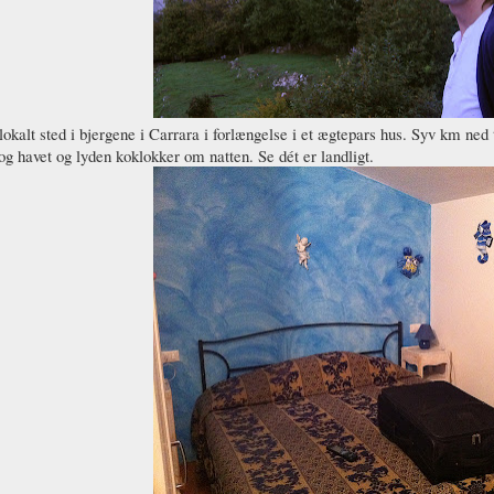
 lokalt sted i bjergene i Carrara i forlængelse i et ægtepars hus. Syv km ned t
og havet og lyden koklokker om natten. Se dét er landligt.