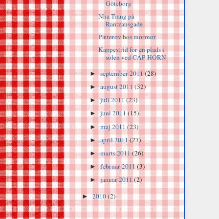
Göteborg
Nha Trang på
Rantzausgade
Pærerov hos mormor
Kappestrid for en plads i
solen ved CAP HORN
september 2011
(28)
►
august 2011
(32)
►
juli 2011
(23)
►
juni 2011
(15)
►
maj 2011
(23)
►
april 2011
(27)
►
marts 2011
(26)
►
februar 2011
(3)
►
januar 2011
(2)
►
2010
(2)
►