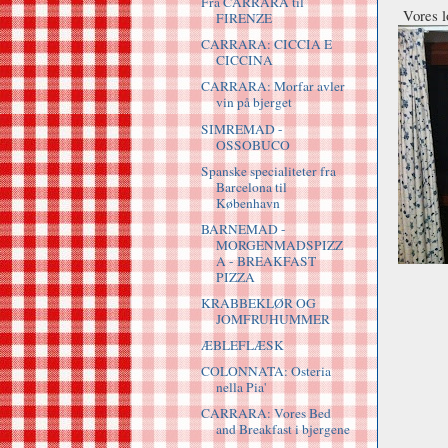
Fra CARRARA til
Vores lo
FIRENZE
CARRARA: CICCIA E
CICCINA
CARRARA: Morfar avler
vin på bjerget
SIMREMAD -
OSSOBUCO
Spanske specialiteter fra
Barcelona til
København
BARNEMAD -
MORGENMADSPIZZ
A - BREAKFAST
PIZZA
KRABBEKLØR OG
JOMFRUHUMMER
ÆBLEFLÆSK
COLONNATA: Osteria
nella Pia'
CARRARA: Vores Bed
and Breakfast i bjergene