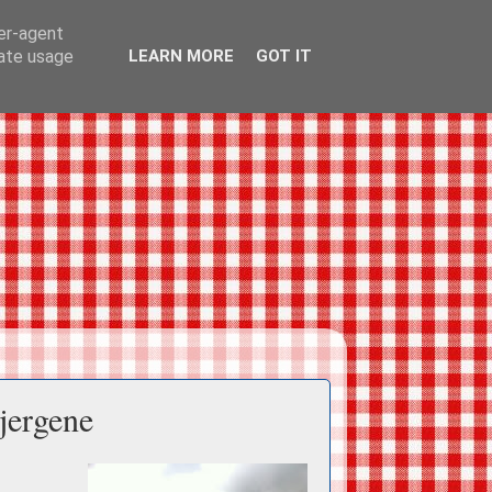
ser-agent
rate usage
LEARN MORE
GOT IT
jergene