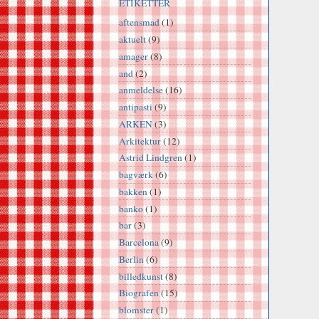
ETIKETTER
aftensmad
(1)
aktuelt
(9)
amager
(8)
and
(2)
anmeldelse
(16)
antipasti
(9)
ARKEN
(3)
Arkitektur
(12)
Astrid Lindgren
(1)
bagværk
(6)
bakken
(1)
banko
(1)
bar
(3)
Barcelona
(9)
Berlin
(6)
billedkunst
(8)
Biografen
(15)
blomster
(1)