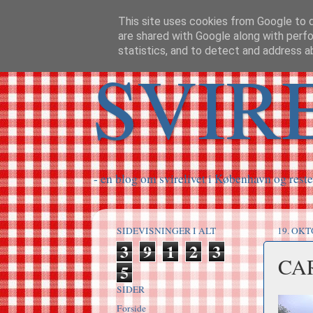
This site uses cookies from Google to de
are shared with Google along with perfo
statistics, and to detect and address a
SVIR
- en blog om svirelivet i København og reste
SIDEVISNINGER I ALT
19. OKT
3
9
1
2
3
CAR
5
SIDER
Forside