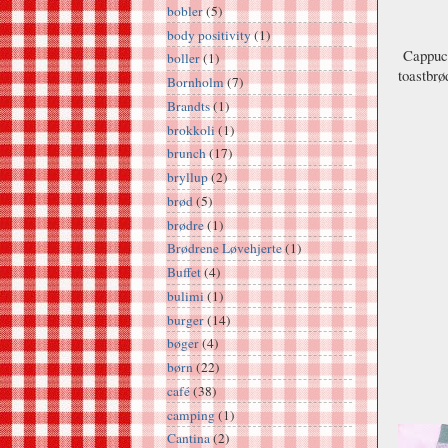
bobler
(5)
body positivity
(1)
Cappucc
boller
(1)
toastbrø
Bornholm
(7)
Brandts
(1)
brokkoli
(1)
brunch
(17)
bryllup
(2)
brød
(5)
brødre
(1)
Brødrene Løvehjerte
(1)
Buffet
(4)
bulimi
(1)
burger
(14)
bøger
(4)
børn
(22)
café
(38)
camping
(1)
Cantina
(2)