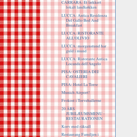
CARRARA: Et lækkert
lokalt landkøkken
LUCCA: Antica Residenza
Del Gallo Bed And
Breakfast
LUCCA: RISTORANTE
ALL'OLIVIO
LUCCA: morgenstund har
guld i mund
LUCCA: Ristorante Antica
Locanda dell'Angelo
PISA: OSTERIA DEI
CAVALIERI
PISA: Hotel La Torre
Munich Airport!
Frokost i Torvehallerne
20 ÅRS
JUBILÆUMSMENU -
RESTAURATIONEN
Korv med räksall
Restaurang Familjen i