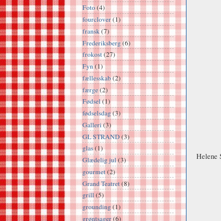
Foto
(4)
fourclover
(1)
fransk
(7)
Frederiksberg
(6)
frokost
(27)
Fyn
(1)
fællesskab
(2)
færge
(2)
Fødsel
(1)
fødselsdag
(3)
Galleri
(3)
GL STRAND
(3)
glas
(1)
Helene 
Glædelig jul
(3)
gourmet
(2)
Grand Teatret
(8)
grill
(5)
grounding
(1)
grøntsager
(6)