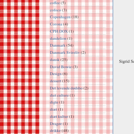
coffee
(5)
cofoco
(3)
Copenhagen
(18)
Corona
(4)
CPH:DOX
(1)
dandelion
(1)
Danmark
(54)
Danmark Svireliv
(2)
dansk
(25)
Sigrid 
David Bowie
(3)
Design
(6)
dessert
(15)
Det levende dødsbo
(2)
diet culture
(1)
digte
(1)
diæt
(1)
diæt kultur
(1)
Dragør
(1)
drikke
(48)