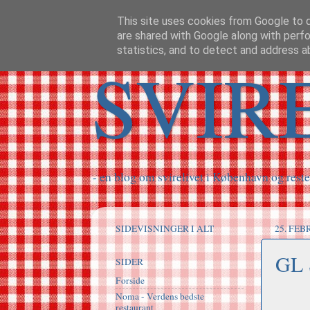
This site uses cookies from Google to de
are shared with Google along with perfo
statistics, and to detect and address a
SVIR
- en blog om svirelivet i København og reste
SIDEVISNINGER I ALT
25. FEB
GL
SIDER
Forside
Noma - Verdens bedste
restaurant