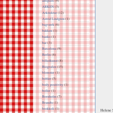
antipasti
(9)
ARKEN
(3)
Arkitektur
(12)
Astrid Lindgren
(1)
bagværk
(6)
bakken
(1)
banko
(1)
bar
(3)
Barcelona
(9)
Berlin
(6)
billedkunst
(8)
Biografen
(15)
blomster
(1)
bobler
(5)
body positivity
(1)
boller
(1)
Bornholm
(7)
Brandts
(1)
brokkoli
(1)
Helene 