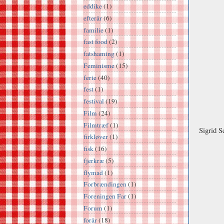
eddike
(1)
efterår
(6)
familie
(1)
fast food
(2)
fatshaming
(1)
Feminisme
(15)
ferie
(40)
fest
(1)
festival
(19)
Film
(24)
Filmtræf
(1)
Sigrid 
firkløver
(1)
fisk
(16)
fjerkræ
(5)
flymad
(1)
Forbrændingen
(1)
Foreningen Far
(1)
Forum
(1)
forår
(18)