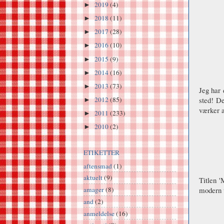
2019
(4)
►
2018
(11)
►
2017
(28)
►
2016
(10)
►
2015
(9)
►
2014
(16)
►
2013
(73)
►
Jeg har 
sted! De
2012
(85)
►
værker 
2011
(233)
►
2010
(2)
►
ETIKETTER
aftensmad
(1)
aktuelt
(9)
Titlen 
modern 
amager
(8)
and
(2)
anmeldelse
(16)