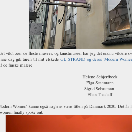
det vildt over de fleste museer, og kunstmuseer har jeg det endnu vildere ov
nne dag gik turen til mit elskede
GL STRAND og deres 'Modern Wome
af de finske malere:
Helene Schjerfbeck
Elga Sesemann
Sigrid Schauman
Ellen Thesleff
'Modern Women' kunne også sagtens være titlen på Danmark 2020. Det år 
women finally spoke out.