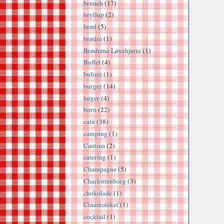
brunch
(17)
bryllup
(2)
brød
(5)
brødre
(1)
Brødrene Løvehjerte
(1)
Buffet
(4)
bulimi
(1)
burger
(14)
bøger
(4)
børn
(22)
café
(38)
camping
(1)
Cantina
(2)
catering
(1)
Champagne
(5)
Charlottenborg
(3)
chokolade
(1)
Cinemateket
(1)
cocktail
(1)