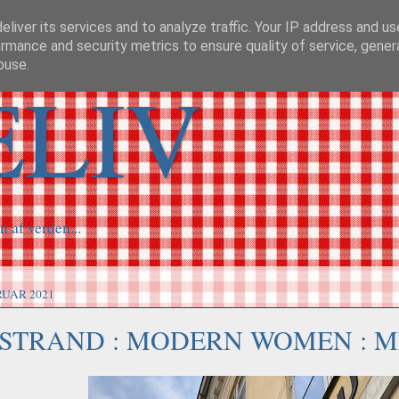
liver its services and to analyze traffic. Your IP address and u
rmance and security metrics to ensure quality of service, gene
buse.
ELIV
n af verden...
RUAR 2021
 STRAND : MODERN WOMEN : M