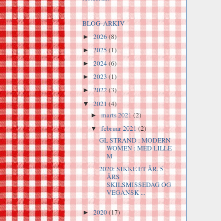
BLOG-ARKIV
2026
(8)
►
2025
(1)
►
2024
(6)
►
2023
(1)
►
2022
(3)
►
2021
(4)
▼
marts 2021
(2)
►
februar 2021
(2)
▼
GL STRAND : MODERN
WOMEN : MED LILLE
M
2020: SIKKE ET ÅR. 5
ÅRS
SKILSMISSEDAG OG
VEGANSK ...
2020
(17)
►