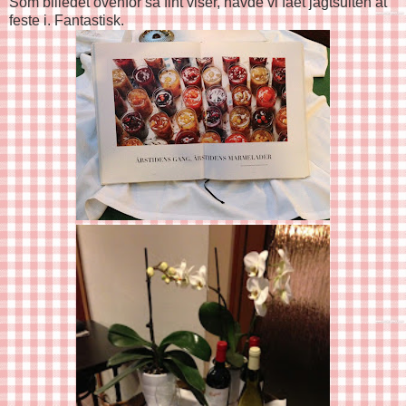
Som billedet ovenfor så fint viser, havde vi fået jagtsuiten at
feste i. Fantastisk.