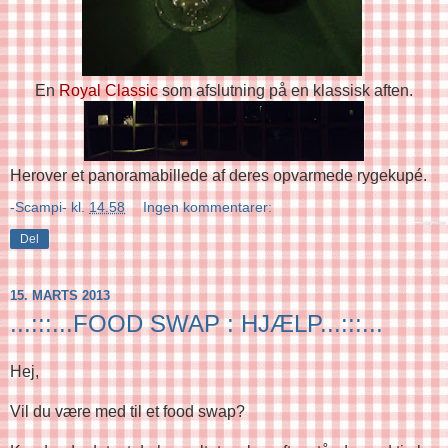
En
Royal Classic
som afslutning på en klassisk aften.
Herover et panoramabillede af deres opvarmede rygekupé.
-Scampi-
kl.
14.58
Ingen kommentarer:
Del
15. MARTS 2013
...:::...FOOD SWAP : HJÆLP...:::...
Hej,
Vil du være med til et food swap?