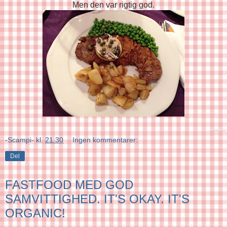
Men den var rigtig god.
-Scampi-
kl.
21.30
Ingen kommentarer:
Del
FASTFOOD MED GOD
SAMVITTIGHED. IT'S OKAY. IT'S
ORGANIC!