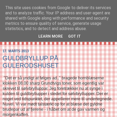
This site uses cookies from Google to deliver its services
SVIRELIV
and to analyze traffic. Your IP address and user-agent are
shared with Google along with performance and security
metrics to ensure quality of service, generate usage
- en blog om svirelivet i København og resten af verden...
statistics, and to detect and address abuse.
LEARN MORE
GOT IT
▼
17. MARTS 2013
GULDBRYLLUP PÅ
GULERODSHUSET
"Det er så yndigt at følges ad.." bragede hornblæserne
klokken 08.00 sharp Grundtvigs toner, som egentlig var
skrevet til sølvbrylluppar. Jeg foretrækker nu at synge i
kulden til guldbryllupper i stedet for sølvbryllupper. Der er
noget ved tidspunktet, der appellerer mere til undertegnede.
Nuvel. Vi var mødt talstærkt op for at blæse det gyldne
brudepar ud af fjerene - i håbet om at de gav varmen og
morgenkaffen.