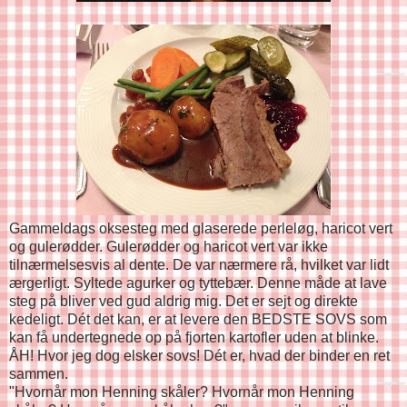
Gammeldags oksesteg med glaserede perleløg, haricot vert
og gulerødder. Gulerødder og haricot vert var ikke
tilnærmelsesvis al dente. De var nærmere rå, hvilket var lidt
ærgerligt. Syltede agurker og tyttebær. Denne måde at lave
steg på bliver ved gud aldrig mig. Det er sejt og direkte
kedeligt. Dét det kan, er at levere den BEDSTE SOVS som
kan få undertegnede op på fjorten kartofler uden at blinke.
ÅH! Hvor jeg dog elsker sovs! Dét er, hvad der binder en ret
sammen.
"Hvornår mon Henning skåler? Hvornår mon Henning