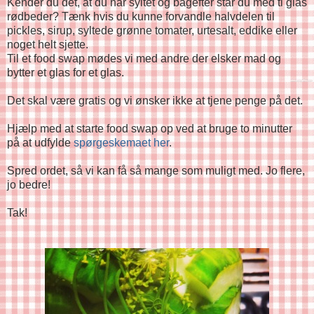
Kender du det, at du har syltet og bagefter står du med ti glas
rødbeder? Tænk hvis du kunne forvandle halvdelen til
pickles, sirup, syltede grønne tomater, urtesalt, eddike eller
noget helt sjette.
Til et food swap mødes vi med andre der elsker mad og
bytter et glas for et glas.
Det skal være gratis og vi ønsker ikke at tjene penge på det.
Hjælp med at starte food swap op ved at bruge to minutter
på at udfylde
spørgeskemaet her
.
Spred ordet, så vi kan få så mange som muligt med. Jo flere,
jo bedre!
Tak!