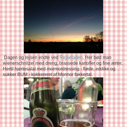
Dagen og rejsen endte ved
Rejseladen
. Her bød man
wienerschnitzel med dreng, brassede kartofler og fine ærter.
Hertil hjertesalat med mormordressing - fløde, eddike og
sukker BUM - kokkereret af Mormor fakkertal.