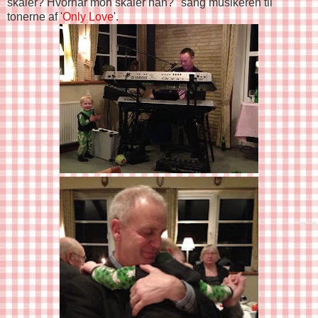
skåler? Hvornår mon skåler han?" sang musikeren til
tonerne af '
Only Love
'.