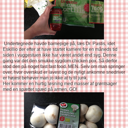
Undertegnede havde barnepige på, læs Dr. Pastis, idet
Eskillio der efter at have startet karriere for en måneds tid
siden i vuggestuen ikke har været andet end syg. Denne
gang var det den smukke sygdom chicken pox. Så derfor
stod den på noget fast fast food. MEN. Selv om man springer
over, hvor overskud er lavest og de nyligt ankomne snedriver
er højest behøver man jo ikke at ty til junk.
Her kommer en hurtig løsning med masser af grøntsager
med en spættet spæd på armen. GO!