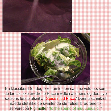
En klassiker. Der dog ikke ramte den samme volume, som
de fantastiske
brødrene Price
mødte i aftenens og den nye
sæsons første afsnit af '
Spise med Price
.' Denne schnitzel
nåede slet ikke de svimlende størrelser, brødrene fik
serveret på
Figlmüller
"
to the sound of muuuuuusic
!!"