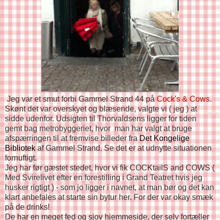
Jeg var et smut forbi Gammel Strand 44 på
Cock's & Cows
.
Skønt det var overskyet og blæsende, valgte vi ( jeg ) at
sidde udenfor. Udsigten til Thorvaldsens ligger for tiden
gemt bag metrobyggeriet, hvor man har valgt at bruge
afspærringen til at fremvise billeder fra
Det Kongelige
Bibliotek
af Gammel Strand. Se det er at udnytte situationen
fornuftigt.
Jeg har før gæstet stedet, hvor vi fik COCKtailS and COWS (
Med Svirelivet efter en forestilling i Grand Teatret hvis jeg
husker rigtigt ) - som jo ligger i navnet, at man bør og det kan
klart anbefales at starte sin bytur her. For der var okay smæk
på de drinks!
De har en meget fed og sjov hjemmeside, der selv fortæller