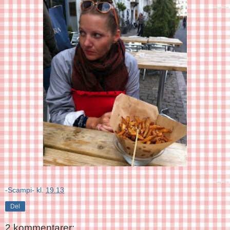
-Scampi-
kl.
19.13
Del
2 kommentarer: