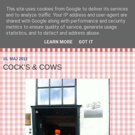
This site uses cookies from Google to deliver its services
SVIRELIV
and to analyze traffic. Your IP address and user-agent are
shared with Google along with performance and security
metrics to ensure quality of service, generate usage
- en blog om svirelivet i København og resten af verden...
statistics, and to detect and address abuse.
LEARN MORE
GOT IT
▼
16. MAJ 2012
COCK'S & COWS