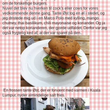
om de forskellige burgers.
Nuvel det blev nu hverken til cock's eller cows for vores
vedkommende denne gang. Tante Øst tog en øl i stedet, og
jeg dristede mig ud i en Marco Polo med kylling, mango
chutney, thai basilikum, chili mayonaise og koriander. Og ja
det var netop korianderen, der gjorde udfaldet. Derfor var jeg
også frygtelig ked af, at der var sparet på den..
En frossen tante Øst, der er forvænt med varmen i Kuala
Lumpur, nyder almindelige salt fries.