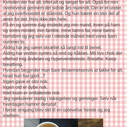
Kvinden der har alt, ofret alt og sørget for alt. Også for min
overlevelse gennem det sidste års mareridt. Det er et under,
at jeg overhovedet er stående. Og hun bærer en stor del af
æren for det. Hvis ikke den hele.
På én og samme dag mistede jeg min mand, troen på ham
og vores minder, min familie, mine børns far, mine børns
barndom og jeg selv var i ottende måned med vores barn
nummer to.
Aldrig har jeg været skrællet så langt ind til benet.
Aldrig har verden syntes så ond og håbløs. Mit livs chok der
efterlod mig åndeløs og hyperventilerede. Breathe. Keep
breathing.
Hvordan begynder man bare tilnærmelsesvis at takke for alt,
hvad hun har gjort...?
Ingen gave er stor nok.
Ingen ord er dybe nok.
Intet kram er omfattende nok.
Jeg spekulerer stadig i taksigelser og gerninger. Selv når
hverdagen hamrer derudaf.
I første omgang blev det til en oplevelse hende og jeg
imellem.