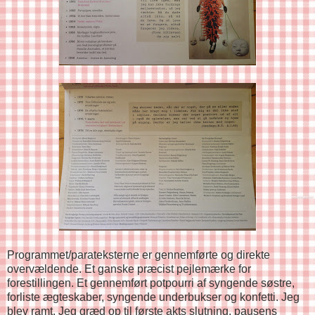
Programmet/parateksterne er gennemførte og direkte
overvældende. Et ganske præcist pejlemærke for
forestillingen. Et gennemført potpourri af syngende søstre,
forliste ægteskaber, syngende underbukser og konfetti. Jeg
blev ramt. Jeg græd op til første akts slutning, pausens