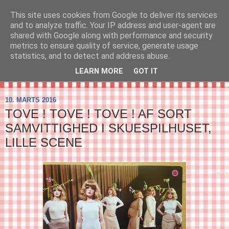
This site uses cookies from Google to deliver its services
SVIRELIV
and to analyze traffic. Your IP address and user-agent are
shared with Google along with performance and security
metrics to ensure quality of service, generate usage
- en blog om svirelivet i København og resten af verden...
statistics, and to detect and address abuse.
LEARN MORE
GOT IT
▼
10. MARTS 2016
TOVE ! TOVE ! TOVE ! AF SORT
SAMVITTIGHED I SKUESPILHUSET,
LILLE SCENE