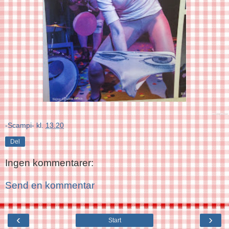
-Scampi-
kl.
13.20
Del
Ingen kommentarer:
Send en kommentar
‹
›
Start