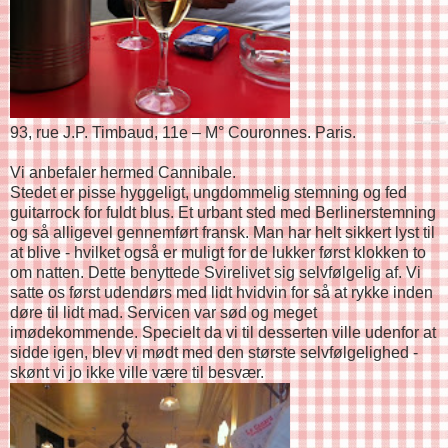
93, rue J.P. Timbaud, 11e – M° Couronnes. Paris.
Vi anbefaler hermed Cannibale.
Stedet er pisse hyggeligt, ungdommelig stemning og fed
guitarrock for fuldt blus. Et urbant sted med Berlinerstemning
og så alligevel gennemført fransk. Man har helt sikkert lyst til
at blive - hvilket også er muligt for de lukker først klokken to
om natten. Dette benyttede Svirelivet sig selvfølgelig af. Vi
satte os først udendørs med lidt hvidvin for så at rykke inden
døre til lidt mad. Servicen var sød og meget
imødekommende. Specielt da vi til desserten ville udenfor at
sidde igen, blev vi mødt med den største selvfølgelighed -
skønt vi jo ikke ville være til besvær.