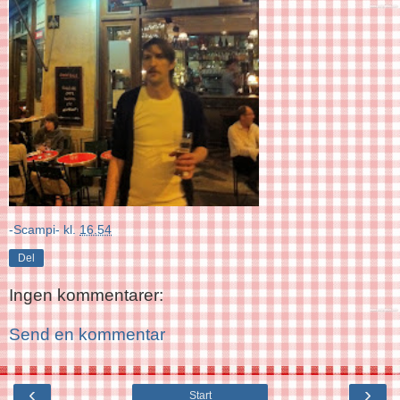
-Scampi-
kl.
16.54
Del
Ingen kommentarer:
Send en kommentar
‹
›
Start