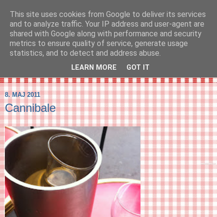
This site uses cookies from Google to deliver its services
SVIRELIV
and to analyze traffic. Your IP address and user-agent are
shared with Google along with performance and security
metrics to ensure quality of service, generate usage
- en blog om svirelivet i København og resten af verden...
statistics, and to detect and address abuse.
LEARN MORE
GOT IT
▼
8. MAJ 2011
Cannibale