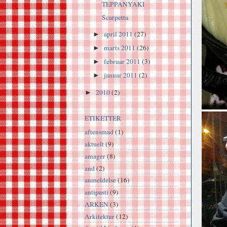
TEPPANYAKI
Scarpetta
april 2011
(27)
►
marts 2011
(26)
►
februar 2011
(3)
►
januar 2011
(2)
►
2010
(2)
►
ETIKETTER
aftensmad
(1)
aktuelt
(9)
amager
(8)
and
(2)
anmeldelse
(16)
antipasti
(9)
ARKEN
(3)
Arkitektur
(12)