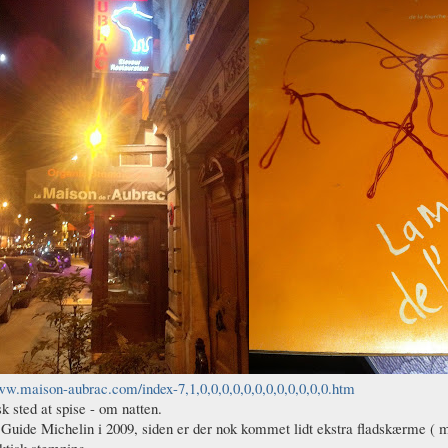
ww.maison-aubrac.com/index-7,1,0,0,0,0,0,0,0,0,0,0,0,0.htm
sk sted at spise - om natten.
Guide Michelin i 2009, siden er der nok kommet lidt ekstra fladskærme ( 
ktisk stemning.