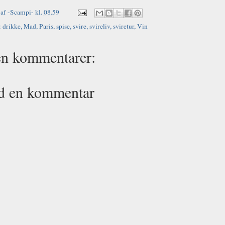
 af
-Scampi-
kl.
08.59
:
drikke
,
Mad
,
Paris
,
spise
,
svire
,
svireliv
,
sviretur
,
Vin
en kommentarer:
d en kommentar