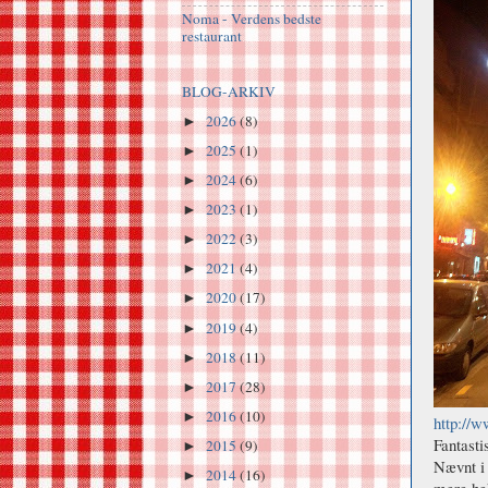
Noma - Verdens bedste
restaurant
BLOG-ARKIV
2026
(8)
►
2025
(1)
►
2024
(6)
►
2023
(1)
►
2022
(3)
►
2021
(4)
►
2020
(17)
►
2019
(4)
►
2018
(11)
►
2017
(28)
►
2016
(10)
►
http://w
Fantasti
2015
(9)
►
Nævnt i 
2014
(16)
►
mere he