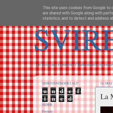
This site uses cookies from Google to de
are shared with Google along with perfo
statistics, and to detect and address a
SVIR
- en blog om svirelivet i København og reste
SIDEVISNINGER I ALT
14. MAJ
u
n
d
e
f
La 
i
n
e
d
SIDER
Forside