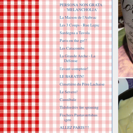
PERSONA NON GRATA
- 'MELANCHOLIA'
La Maison de l'Aubrac
Les 3 Coups - Rue Lepic
Sardegna a Tavola
Paris on the go!!
Les Catacombs
La Grande Arche - La
Défense
l'avant-comptoir!
LE BARATIN!
Cimetière du Père Lachaise
Le Severo!
Cannibale
Tidsfordriv før spisning
Fischers Pastaværtshus
igen
ALLEZ PARIS!!!