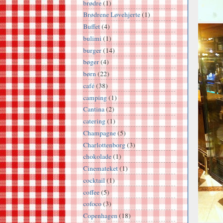
brødre
(1)
Brødrene Løvehjerte
(1)
Buffet
(4)
bulimi
(1)
burger
(14)
bøger
(4)
børn
(22)
café
(38)
camping
(1)
Cantina
(2)
catering
(1)
Champagne
(5)
Charlottenborg
(3)
chokolade
(1)
Cinemateket
(1)
cocktail
(1)
coffee
(5)
cofoco
(3)
Copenhagen
(18)