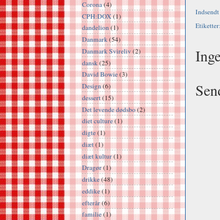
Corona
(4)
Indsendt
CPH:DOX
(1)
Etiketter
dandelion
(1)
Danmark
(54)
Ing
Danmark Svireliv
(2)
dansk
(25)
David Bowie
(3)
Sen
Design
(6)
dessert
(15)
Det levende dødsbo
(2)
diet culture
(1)
digte
(1)
diæt
(1)
diæt kultur
(1)
Dragør
(1)
drikke
(48)
eddike
(1)
efterår
(6)
familie
(1)