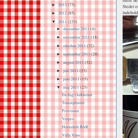
2013
(73)
►
Stedet e
indehold
2012
(85)
►
2011
(233)
▼
december 2011
(4)
►
november 2011
(18)
►
oktober 2011
(32)
►
september 2011
(28)
►
august 2011
(32)
►
juli 2011
(23)
►
juni 2011
(15)
►
maj 2011
(23)
▼
En dag i køkkenet
Tomatplanter
Provinsen
Vespro
Hornsleth BAR
Villa Vino