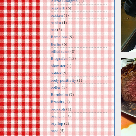
Astrid Lindgren
(1)
bagværk
(6)
bakken
(1)
banko
(1)
bar
(3)
Barcelona
(9)
Berlin
(6)
billedkunst
(8)
Biografen
(15)
blomster
(1)
bobler
(5)
body positivity
(1)
boller
(1)
Bornholm
(7)
Brandts
(1)
brokkoli
(1)
brunch
(17)
bryllup
(2)
brød
(5)