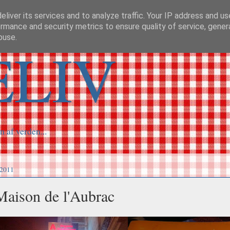
liver its services and to analyze traffic. Your IP address and u
rmance and security metrics to ensure quality of service, gene
buse.
ELIV
n af verden...
 2011
Maison de l'Aubrac