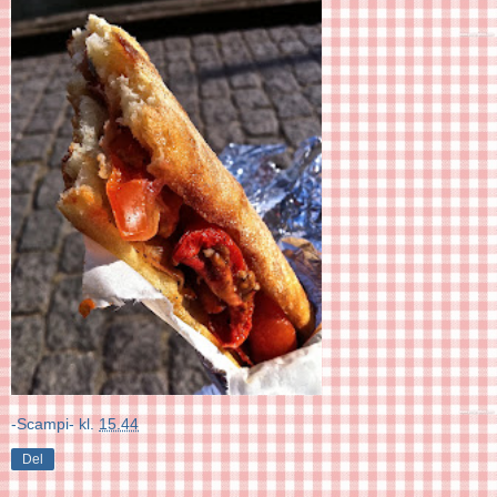
-Scampi-
kl.
15.44
Del