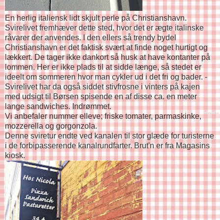
En herlig italiensk lidt skjult perle på Christianshavn.
Svirelivet fremhæver dette sted, hvor det er ægte italinske
råvarer der anvendes. I den ellers så trendy bydel
Christianshavn er det faktisk svært at finde noget hurtigt og
lækkert. De tager ikke dankort så husk at have kontanter på
lommen. Her er ikke plads til at sidde længe, så stedet er
ideelt om sommeren hvor man cykler ud i det fri og bader. -
Svirelivet har da også siddet stivfrosne i vinters på kajen
med udsigt til Børsen spisende en af disse ca. en meter
lange sandwiches. Indrømmet.
Vi anbefaler nummer elleve; friske tomater, parmaskinke,
mozzerella og gorgonzola.
Denne sviretur endte ved kanalen til stor glæde for turisterne
i de forbipasserende kanalrundfarter. Brut'n er fra Magasins
kiosk.