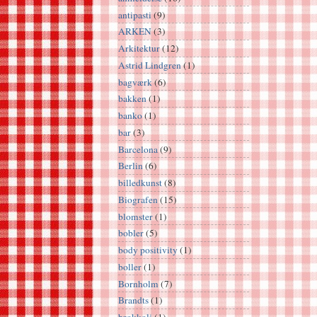
antipasti
(9)
ARKEN
(3)
Arkitektur
(12)
Astrid Lindgren
(1)
bagværk
(6)
bakken
(1)
banko
(1)
bar
(3)
Barcelona
(9)
Berlin
(6)
billedkunst
(8)
Biografen
(15)
blomster
(1)
bobler
(5)
body positivity
(1)
boller
(1)
Bornholm
(7)
Brandts
(1)