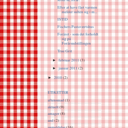
Efter at have fået varmen
melder sulten sig i m...
ISTID
Fischers Pastaværtshus
Foråret - som det forholdt
sig på
Forårsudstillingen
True Grit
februar 2011
(3)
►
januar 2011
(2)
►
2010
(2)
►
ETIKETTER
aftensmad
(1)
aktuelt
(9)
amager
(8)
and
(2)
anmeldelse
(16)