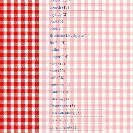
brokkoli
(1)
brunch
(17)
bryllup
(2)
brød
(5)
brødre
(1)
Brødrene Løvehjerte
(1)
Buffet
(4)
bulimi
(1)
burger
(14)
bøger
(4)
børn
(22)
café
(38)
camping
(1)
Cantina
(2)
catering
(1)
Champagne
(5)
Charlottenborg
(3)
chokolade
(1)
Cinemateket
(1)