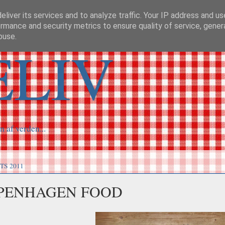
liver its services and to analyze traffic. Your IP address and u
rmance and security metrics to ensure quality of service, gene
buse.
ELIV
n af verden...
TS 2011
PENHAGEN FOOD