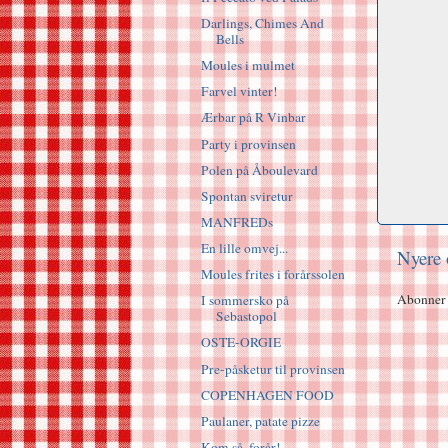
Darlings, Chimes And
Bells
Moules i mulmet
Farvel vinter!
Ærbar på R Vinbar
Party i provinsen
Polen på Åboulevard
Spontan sviretur
MANFREDs
En lille omvej...
Nyere 
Moules frites i forårssolen
Abonner
I sommersko på
Sebastopol
OSTE-ORGIE
Pre-påsketur til provinsen
COPENHAGEN FOOD
Paulaner, patate pizze
Kom så, forår!