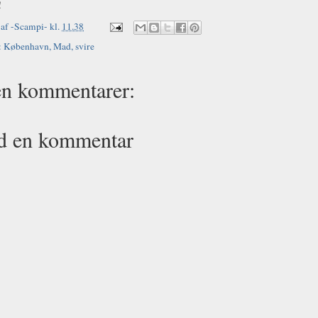
!
 af
-Scampi-
kl.
11.38
:
København
,
Mad
,
svire
en kommentarer:
d en kommentar