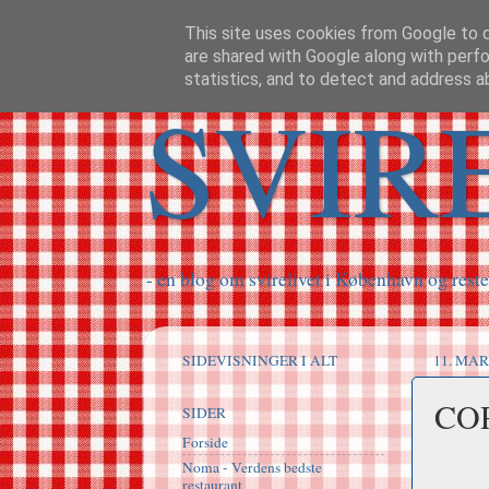
This site uses cookies from Google to de
are shared with Google along with perfo
statistics, and to detect and address a
SVIR
- en blog om svirelivet i København og reste
SIDEVISNINGER I ALT
11. MAR
CO
SIDER
Forside
Noma - Verdens bedste
restaurant