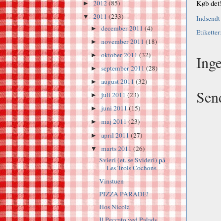
Køb det
2012
(85)
►
2011
(233)
▼
Indsendt
december 2011
(4)
►
Etiketter
november 2011
(18)
►
oktober 2011
(32)
►
Ing
september 2011
(28)
►
august 2011
(32)
►
Sen
juli 2011
(23)
►
juni 2011
(15)
►
maj 2011
(23)
►
april 2011
(27)
►
marts 2011
(26)
▼
Svieri (et. se Svideri) på
Les Trois Cochons
Vinstuen
PIZZA PARADE!
Hos Nicola
Il Peccato ved Palads