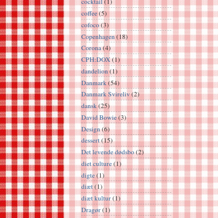
cocktail
(1)
coffee
(5)
cofoco
(3)
Copenhagen
(18)
Corona
(4)
CPH:DOX
(1)
dandelion
(1)
Danmark
(54)
Danmark Svireliv
(2)
dansk
(25)
David Bowie
(3)
Design
(6)
dessert
(15)
Det levende dødsbo
(2)
diet culture
(1)
digte
(1)
diæt
(1)
diæt kultur
(1)
Dragør
(1)