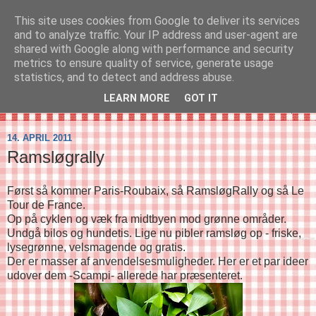
This site uses cookies from Google to deliver its services
SVIRELIV
and to analyze traffic. Your IP address and user-agent are
shared with Google along with performance and security
metrics to ensure quality of service, generate usage
- en blog om svirelivet i København og resten af verden...
statistics, and to detect and address abuse.
LEARN MORE
GOT IT
▼
14. APRIL 2011
Ramsløgrally
Først så kommer Paris-Roubaix, så RamsløgRally og så Le
Tour de France.
Op på cyklen og væk fra midtbyen mod grønne områder.
Undgå bilos og hundetis. Lige nu pibler ramsløg op - friske,
lysegrønne, velsmagende og gratis.
Der er masser af anvendelsesmuligheder. Her er et par ideer
udover dem -Scampi- allerede har præsenteret.