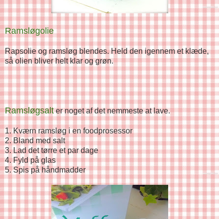
Ramsløgolie
Rapsolie og ramsløg blendes. Held den igennem et klæde,
så olien bliver helt klar og grøn.
Ramsløgsalt
er noget af det nemmeste at lave.
1. Kværn ramsløg i en foodprosessor
2. Bland med salt
3. Lad det tørre et par dage
4. Fyld på glas
5. Spis på håndmadder