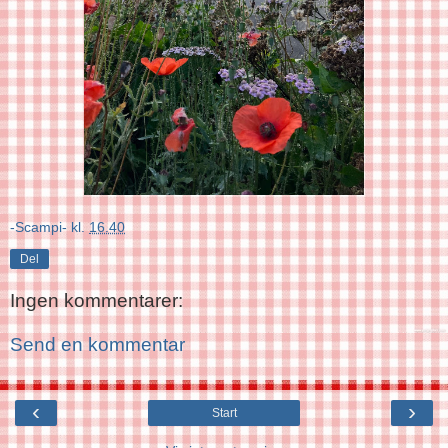
-Scampi-
kl.
16.40
Del
Ingen kommentarer:
Send en kommentar
‹
›
Start