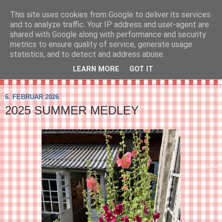
This site uses cookies from Google to deliver its services
SVIRELIV
and to analyze traffic. Your IP address and user-agent are
shared with Google along with performance and security
metrics to ensure quality of service, generate usage
- en blog om svirelivet i København og resten af verden...
statistics, and to detect and address abuse.
LEARN MORE
GOT IT
▼
6. FEBRUAR 2026
2025 SUMMER MEDLEY