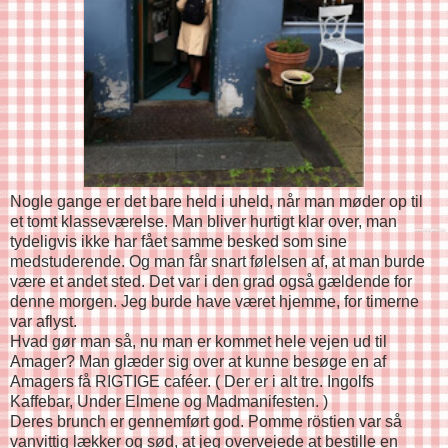
Nogle gange er det bare held i uheld, når man møder op til
et tomt klasseværelse. Man bliver hurtigt klar over, man
tydeligvis ikke har fået samme besked som sine
medstuderende. Og man får snart følelsen af, at man burde
være et andet sted. Det var i den grad også gældende for
denne morgen. Jeg burde have været hjemme, for timerne
var aflyst.
Hvad gør man så, nu man er kommet hele vejen ud til
Amager? Man glæder sig over at kunne besøge en af
Amagers få RIGTIGE caféer. ( Der er i alt tre. Ingolfs
Kaffebar, Under Elmene og Madmanifesten. )
Deres brunch er gennemført god. Pomme röstien var så
vanvittig lækker og sød, at jeg overvejede at bestille en