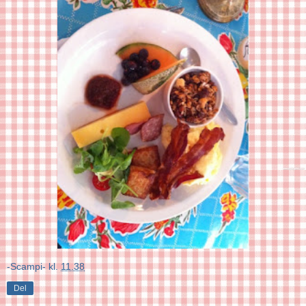
-Scampi-
kl.
11.38
Del