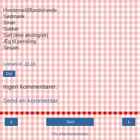
Hvedemel/Ølandshvede
Sødmælk
Smør
Sukker
Salt (ikke økologisk)
Æg til pensling
Sesam
Lojhatti
kl.
10.16
Del
Ingen kommentarer:
Send en kommentar
‹
›
Start
Vis internetversion