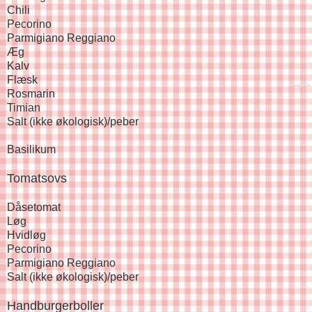
Chili
Pecorino
Parmigiano Reggiano
Æg
Kalv
Flæsk
Rosmarin
Timian
Salt (ikke økologisk)/peber
Basilikum
Tomatsovs
Dåsetomat
Løg
Hvidløg
Pecorino
Parmigiano Reggiano
Salt (ikke økologisk)/peber
Handburgerboller