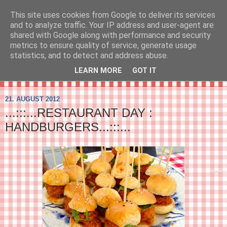
This site uses cookies from Google to deliver its services
SVIRELIV
and to analyze traffic. Your IP address and user-agent are
shared with Google along with performance and security
metrics to ensure quality of service, generate usage
- en blog om svirelivet i København og resten af verden...
statistics, and to detect and address abuse.
LEARN MORE
GOT IT
▼
21. AUGUST 2012
...:::...RESTAURANT DAY :
HANDBURGERS...:::...