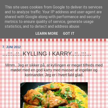
This site uses cookies from Google to deliver its services
SVIRELIV
and to analyze traffic. Your IP address and user-agent are
shared with Google along with performance and security
metrics to ensure quality of service, generate usage
- en blog om svirelivet i København og resten af verden...
statistics, and to detect and address abuse.
LEARN MORE
GOT IT
▼
7. JUNI 2012
...:::..::..KYLLING I KARRY..::..:::...
Mmm.. Jeg er sikker på, at kyllingen er meget tilfreds med
mødet med en god karry med masser af ingefær og
korinander. Jeg er i hvert fald glad.