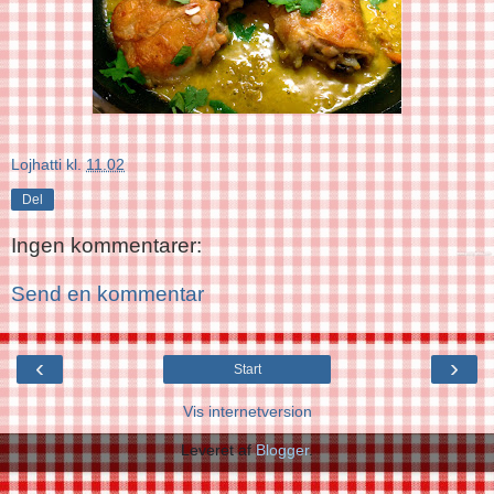
Lojhatti
kl.
11.02
Del
Ingen kommentarer:
Send en kommentar
‹
›
Start
Vis internetversion
Leveret af
Blogger
.