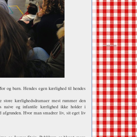
Mor og barn. Hendes egen kærlighed til hendes
de store kærlighedsdramaer mest rummer den
naive og infantile kærlighed ikke holder i
d afgrunden. Hvor man smadrer liv, sit eget liv
ue og Jesper Stein. Publikum er blevet mere