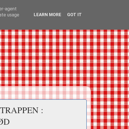
ser-agent
rate usage
LEARN MORE
GOT IT
TRAPPEN :
ØD