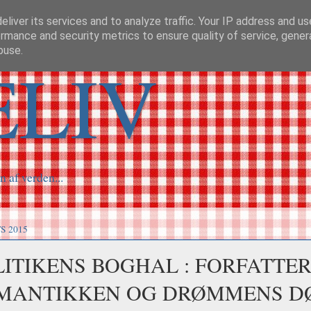
liver its services and to analyze traffic. Your IP address and u
rmance and security metrics to ensure quality of service, gene
buse.
ELIV
n af verden...
S 2015
LITIKENS BOGHAL : FORFATTER
MANTIKKEN OG DRØMMENS D