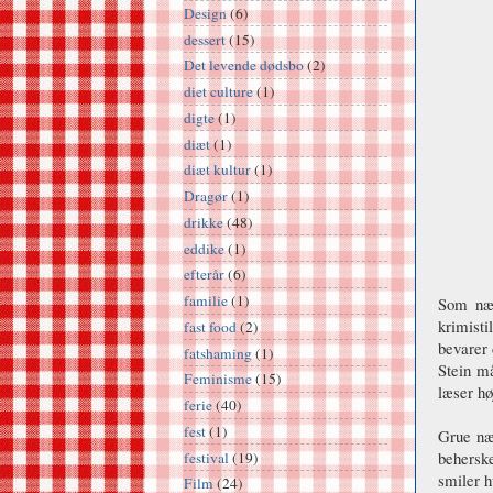
Design
(6)
dessert
(15)
Det levende dødsbo
(2)
diet culture
(1)
digte
(1)
diæt
(1)
diæt kultur
(1)
Dragør
(1)
drikke
(48)
eddike
(1)
efterår
(6)
familie
(1)
Som næv
krimisti
fast food
(2)
bevarer 
fatshaming
(1)
Stein må
Feminisme
(15)
læser hø
ferie
(40)
fest
(1)
Grue næv
beherske
festival
(19)
smiler h
Film
(24)