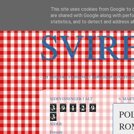
This site uses cookies from Google to de
are shared with Google along with perfo
statistics, and to detect and address a
SVIR
- en blog om svirelivet i København og reste
SIDEVISNINGER I ALT
6. MART
3
9
1
2
9
PO
3
RO
SIDER
Forside