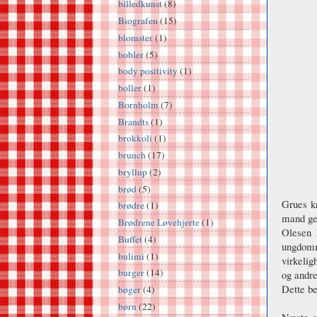
billedkunst
(8)
Biografen
(15)
blomster
(1)
bobler
(5)
body positivity
(1)
boller
(1)
Bornholm
(7)
Brandts
(1)
brokkoli
(1)
brunch
(17)
bryllup
(2)
brød
(5)
Grues k
brødre
(1)
mand ge
Brødrene Løvehjerte
(1)
Olesen 
Buffet
(4)
ungdomm
bulimi
(1)
virkelig
burger
(14)
og andre
Dette be
bøger
(4)
børn
(22)
Næste s