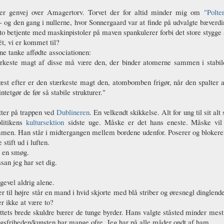
er genvej over Amagertorv. Torvet der for altid minder mig om
"Polte
- og den gang i nullerne, hvor Sonnergaard var at finde på udvalgte bæverd
 to betjente med maskinpistoler på maven spankulerer forbi det store stygge
ét, vi er kommet til?
e tanke affødte associationen:
rkeste magt af disse må være den, der binder atomerne sammen i stabile 
æst efter er den stærkeste magt den, atombomben frigør, når den spalter 
intetgør de før så stabile strukturer."
tter på trappen ved
Dublineren
. En velkendt skikkelse. Alt for ung til sit 
olitikens
kultursektion
sidste uge. Måske er det hans eneste. Måske vil
men. Han står i midtergangen mellem bordene udenfor. Poserer og blokere
 stift ud i luften.
 en smøg.
san jeg har set dig.
gevel aldrig alene.
r til højre står en mand i hvid skjorte med blå striber og øresnegl dinglende
er ikke at være to?
tets brede skuldre bærer de tunge byrder. Hans valgte ståsted minder mes
ngsfriheden/kunsten har mange ofre. Jeg har på alle måder ondt af ham.