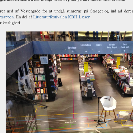
rer ned af Vestergade for at undgå stimerne på Strøget og ind ad døren t
rtrappen
. En del af
Litteraturfestivalen KBH Læser.
r kærlighed.