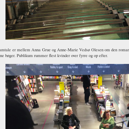
samtale er mellem Anna Grue og Anne-Marie Vedsø Olesen om den romantisk
ne bøger. Publikum rummer flest kvinder over fyrre og op efter.