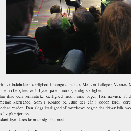
rimier indeholder kærlighed i mange aspekter. Mellem kolleger. Venner. 
nnem otteogtredive år byder på en mere sjælelig kærlighed.
har ikke den romantiske kærlighed med i sine bøger. Hun nævner, at 
elige kærlighed. Som i Romeo og Julie der går i døden fordi, deres 
hedens verden. Den slags kærlighed af overdrevet begær der driver folk mo
s liv på vejen ned.
skæftiger deres krimier sig ikke med.
amtale skal omhandle sex og kærlighed i en krimi og er mellem Anna Gr