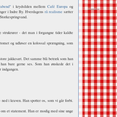
rabend"
i krydsilden mellem
Café Europa
og
inger i Indre By. Hverdagens
rå realisme
sætter
 Storkespringvand.
strukrurer - det man i forgangne tider kaldte
atomet og udløser en kolossal sprængning, som
alt store jakkesæt. Det samme blå betræk som han
 han bare gerne ses. Som han ønskede det i
r indgangen.
 ned i kraven. Han spotter os, som vi går forbi.
t om et statement. Han er modig med sine unge