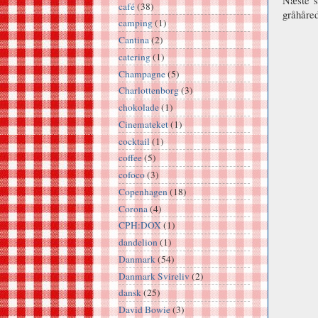
café
(38)
gråhåred
camping
(1)
Cantina
(2)
catering
(1)
Champagne
(5)
Charlottenborg
(3)
chokolade
(1)
Cinemateket
(1)
cocktail
(1)
coffee
(5)
cofoco
(3)
Copenhagen
(18)
Corona
(4)
CPH:DOX
(1)
dandelion
(1)
Danmark
(54)
Danmark Svireliv
(2)
dansk
(25)
David Bowie
(3)