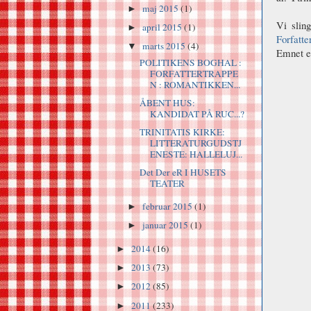
maj 2015
(1)
►
Vi sling
april 2015
(1)
►
Forfatte
marts 2015
(4)
▼
Emnet e
POLITIKENS BOGHAL :
FORFATTERTRAPPE
N : ROMANTIKKEN...
ÅBENT HUS:
KANDIDAT PÅ RUC...?
TRINITATIS KIRKE:
LITTERATURGUDSTJ
ENESTE: HALLELUJ...
Det Der eR I HUSETS
TEATER
februar 2015
(1)
►
januar 2015
(1)
►
2014
(16)
►
2013
(73)
►
2012
(85)
►
2011
(233)
►