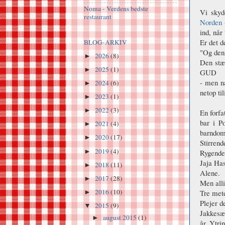
Noma - Verdens bedste
Vi skyd
restaurant
Norden
ind, når
Er det d
BLOG-ARKIV
"Og denn
2026
(8)
►
Den stæ
2025
(1)
►
GUD
- men n
2024
(6)
►
netop til
2023
(1)
►
2022
(3)
►
En forfa
bar i P
2021
(4)
►
barndom
2020
(17)
►
Stirrende
2019
(4)
►
Rygende
Jaja Has
2018
(11)
►
Alene.
2017
(28)
►
Men alli
2016
(10)
Tre mete
►
Plejer d
2015
(9)
▼
Jakkesæt
august 2015
(1)
►
år. Ytri