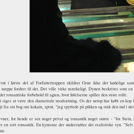
nt i første del af Forfattertrappen skildrer Grue ikke det kødelige sam
l næppe fordrer til det. Det ville virke mærkeligt. Dynen beskrives som en 
det romantiske forbehold til agten, hvor følelserne spiller den store rolle.
 siges at være den diametrale modsætning. Os der netop har købt en kop ka
jt fra sin bog om kokain, sprut, "jeg spyttede på pikken og stak den ind i det
ner, for hende er sex noget privat og romantik noget større - "for Stein
r en sort romantik. En kynisme der understøtter det realistiske syn. "Selv 
un.