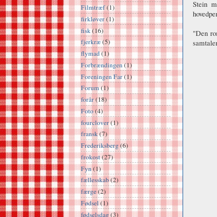
Stein m
Filmtræf
(1)
hovedper
firkløver
(1)
fisk
(16)
"Den ro
fjerkræ
(5)
samtaler
flymad
(1)
Forbrændingen
(1)
Foreningen Far
(1)
Forum
(1)
forår
(18)
Foto
(4)
fourclover
(1)
fransk
(7)
Frederiksberg
(6)
frokost
(27)
Fyn
(1)
fællesskab
(2)
færge
(2)
Fødsel
(1)
fødselsdag
(3)