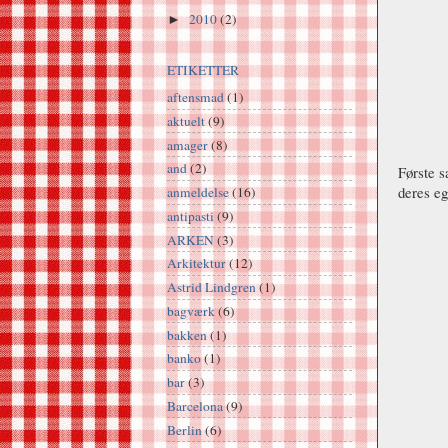
2010
(2)
►
ETIKETTER
aftensmad
(1)
aktuelt
(9)
amager
(8)
and
(2)
Første 
deres eg
anmeldelse
(16)
antipasti
(9)
ARKEN
(3)
Arkitektur
(12)
Astrid Lindgren
(1)
bagværk
(6)
bakken
(1)
banko
(1)
bar
(3)
Barcelona
(9)
Berlin
(6)