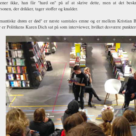
ener ikke, han får "hard on" på af at skrive dette, men at det beskri
sonen, der drikker, tager stoffer og knalder.
mantiske drøm er død" er næste samtales emne og er mellem Kristian Bj
 er Politikens Karen Dich sat på som interviewer, hvilket desværre punkter