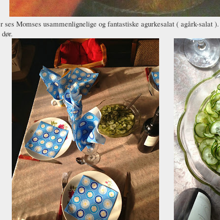
 ses Momses usammenlignelige og fantastiske agurkesalat ( agårk-salat ). S
 dør.