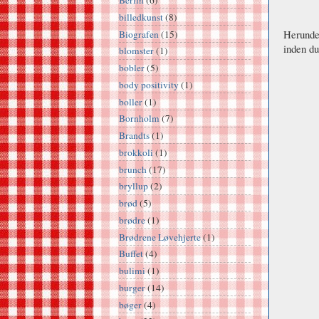
Berlin
(6)
billedkunst
(8)
Herunder
Biografen
(15)
inden du
blomster
(1)
bobler
(5)
body positivity
(1)
boller
(1)
Bornholm
(7)
Brandts
(1)
brokkoli
(1)
brunch
(17)
bryllup
(2)
brød
(5)
brødre
(1)
Brødrene Løvehjerte
(1)
Buffet
(4)
bulimi
(1)
burger
(14)
bøger
(4)