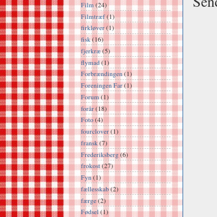
Sen
Film
(24)
Filmtræf
(1)
firkløver
(1)
fisk
(16)
fjerkræ
(5)
flymad
(1)
Forbrændingen
(1)
Foreningen Far
(1)
Forum
(1)
forår
(18)
Foto
(4)
fourclover
(1)
fransk
(7)
Frederiksberg
(6)
frokost
(27)
Fyn
(1)
fællesskab
(2)
færge
(2)
Fødsel
(1)