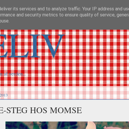
liver its services and to analyze traffic. Your IP address and u
rmance and security metrics to ensure quality of service, gene
buse.
ELIV
n af verden...
 2013
E-STEG HOS MOMSE