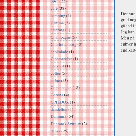
børn
(22)
café
(38)
Der var 
camping
(1)
grad no
Cantina
(2)
gå ind i
catering
(1)
Jeg kan 
Champagne
(5)
Men på é
enhver h
Charlottenborg
(3)
end kart
chokolade
(1)
Cinemateket
(1)
cocktail
(1)
coffee
(5)
cofoco
(3)
Copenhagen
(18)
Corona
(4)
CPH:DOX
(1)
dandelion
(1)
Danmark
(54)
Danmark Svireliv
(2)
dansk
(25)