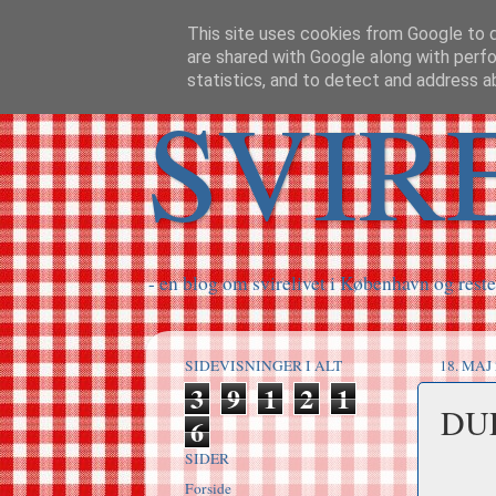
This site uses cookies from Google to de
are shared with Google along with perfo
statistics, and to detect and address a
SVIR
- en blog om svirelivet i København og reste
SIDEVISNINGER I ALT
18. MAJ
3
9
1
2
1
DU
6
SIDER
Forside