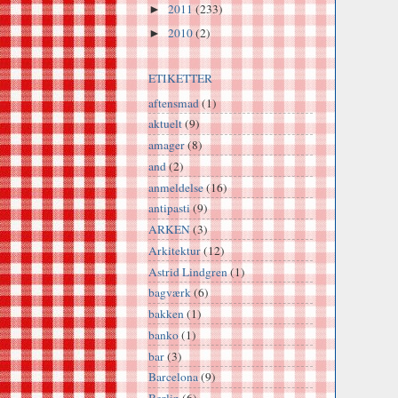
2011
(233)
►
2010
(2)
►
ETIKETTER
aftensmad
(1)
aktuelt
(9)
amager
(8)
and
(2)
anmeldelse
(16)
antipasti
(9)
ARKEN
(3)
Arkitektur
(12)
Astrid Lindgren
(1)
bagværk
(6)
bakken
(1)
banko
(1)
bar
(3)
Barcelona
(9)