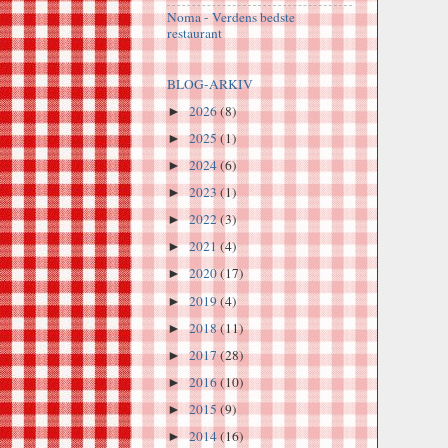
Noma - Verdens bedste
restaurant
BLOG-ARKIV
2026
(8)
►
2025
(1)
►
2024
(6)
►
2023
(1)
►
2022
(3)
►
2021
(4)
►
2020
(17)
►
2019
(4)
►
2018
(11)
►
2017
(28)
►
2016
(10)
►
2015
(9)
►
2014
(16)
►