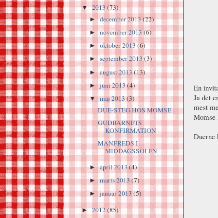
2013
(73)
▼
december 2013
(22)
►
november 2013
(6)
►
oktober 2013
(6)
►
september 2013
(3)
►
august 2013
(13)
►
juni 2013
(4)
►
En invit
Ja det e
maj 2013
(3)
▼
mest mes
DUE-STEG HOS MOMSE
Momse ha
GUDBARNETS
KONFIRMATION
Duerne b
MANFREDS I
MIDDAGSSOLEN
april 2013
(4)
►
marts 2013
(7)
►
januar 2013
(5)
►
2012
(85)
►