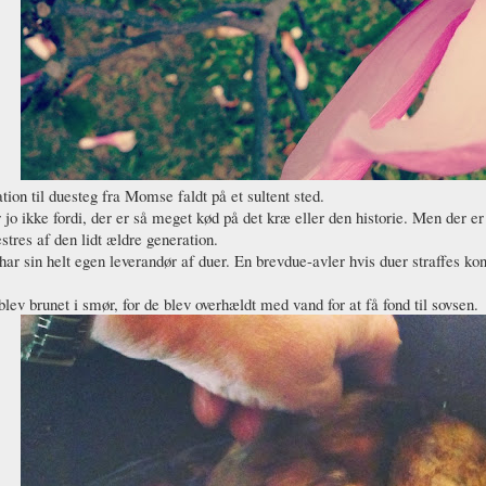
ation til duesteg fra Momse faldt på et sultent sted.
r jo ikke fordi, der er så meget kød på det kræ eller den historie. Men der e
tres af den lidt ældre generation.
r sin helt egen leverandør af duer. En brevdue-avler hvis duer straffes kont
lev brunet i smør, for de blev overhældt med vand for at få fond til sovsen.