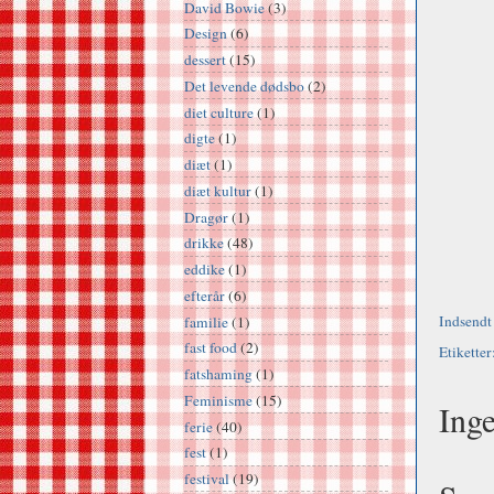
David Bowie
(3)
Design
(6)
dessert
(15)
Det levende dødsbo
(2)
diet culture
(1)
digte
(1)
diæt
(1)
diæt kultur
(1)
Dragør
(1)
drikke
(48)
eddike
(1)
efterår
(6)
Indsendt
familie
(1)
fast food
(2)
Etiketter
fatshaming
(1)
Feminisme
(15)
Ing
ferie
(40)
fest
(1)
festival
(19)