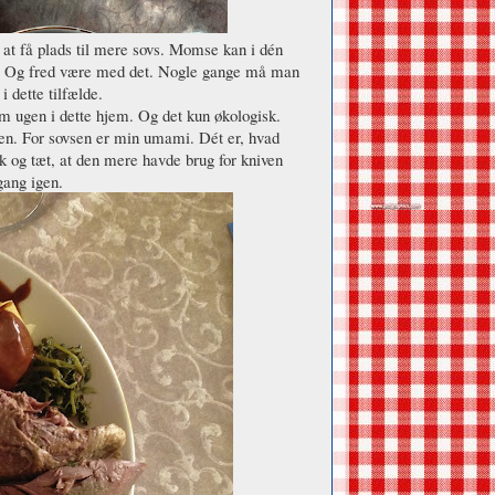
r at få plads til mere sovs. Momse kan i dén
er. Og fred være med det. Nogle gange må man
i dette tilfælde.
om ugen i dette hjem. Og det kun økologisk.
vsen. For sovsen er min umami. Dét er, hvad
yk og tæt, at den mere havde brug for kniven
 i gang igen.