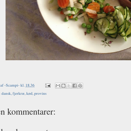
AME
 af
-Scampi-
kl.
18.36
:
dansk
,
fjerkræ
,
kød
,
provins
en kommentarer: