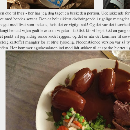
en due til hver - her har jeg dog taget en beskeden portion. Udelukkende fo
get med hendes sovser. Den er helt sikkert dødbringende i rigelige mængd
 noget med livet som indsats, hvis det er vigtigt nok! Og det var det i særhed 
langt hen ad vejen godt leve som vegetar - faktisk får vi højst kød en gang 
t punkt vil jeg aldrig vende kødet ryggen, og det er når det kommer til so
eldig kartoffel mangler for at blive lykkelig. Nedenstående version var så t
oflen. Her kommer agurkesalaten ind med lidt sukker til at sparke hjertet