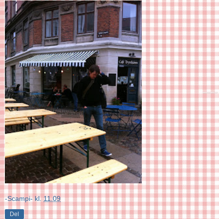
-Scampi-
kl.
11.09
Del