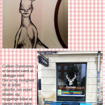
Caféen Dyrehaven
er bestemt værd at
aflægge visit!
Der er rig mulighed
for at sidde
udenfor, om vejret
tillader, og
hyggelige båse at
gæste inden døre.