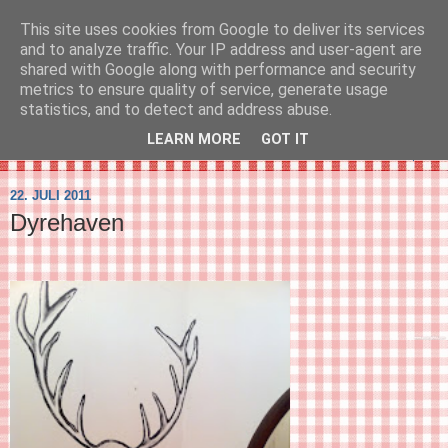
This site uses cookies from Google to deliver its services
SVIRELIV
and to analyze traffic. Your IP address and user-agent are
shared with Google along with performance and security
metrics to ensure quality of service, generate usage
- en blog om svirelivet i København og resten af verden...
statistics, and to detect and address abuse.
LEARN MORE
GOT IT
▼
22. JULI 2011
Dyrehaven