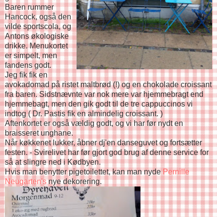
Baren rummer
Hancock, også den
vilde sportscola, og
Antons økologiske
drikke. Menukortet
er simpelt, men
fandens godt.
Jeg fik fik en
avokadomad på ristet maltbrød (!) og en chokolade croissant
fra baren. Sidstnævnte var nok mere var hjemmebragt end
hjemmebagt, men den gik godt til de tre cappuccinos vi
indtog ( Dr. Pastis fik en almindelig croissant. )
Aftenkortet er også vældig godt, og vi har før nydt en
braisseret unghane.
Når køkkenet lukker, åbner dj'en danseguvet og fortsætter
festen. - Svirelivet har før gjort god brug af denne service for
så at slingre ned i Kødbyen.
Hvis man benytter pigetoilettet, kan man nyde
Pernille
Neugarten's
nye dekorering.