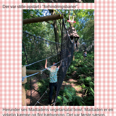
Der var stille opstart i "forhindringsbaner".
Herunder ses Madladens vegetarsalat bowl. Madladen er en
virkelig kæmpe og flot træbygning. Det var første sæson,