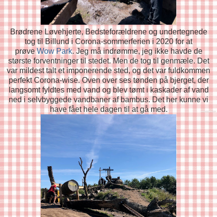
Brødrene Løvehjerte, Bedsteforældrene og undertegnede
tog til Billund i Corona-sommerferien i 2020 for at
prøve
Wow Park
. Jeg må indrømme, jeg ikke havde de
største forventninger til stedet. Men de tog til genmæle. Det
var mildest talt et imponerende sted, og det var fuldkommen
perfekt Corona-wise. Oven over ses tønden på bjerget, der
langsomt fyldtes med vand og blev tømt i kaskader af vand
ned i selvbyggede vandbaner af bambus. Det her kunne vi
have fået hele dagen til at gå med.