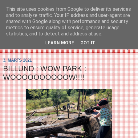
This site uses cookies from Google to deliver its services
SVIRELIV
and to analyze traffic. Your IP address and user-agent are
shared with Google along with performance and security
metrics to ensure quality of service, generate usage
- en blog om svirelivet i København og resten af verden...
statistics, and to detect and address abuse.
LEARN MORE
GOT IT
▼
3. MARTS 2021
BILLUND : WOW PARK :
WOOOOOOOOOOW!!!!