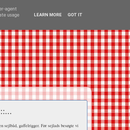
ser-agent
rate usage
LEARN MORE
GOT IT
:...
 sejlbåd, gaffelrigger. Før sejlads besøgte vi