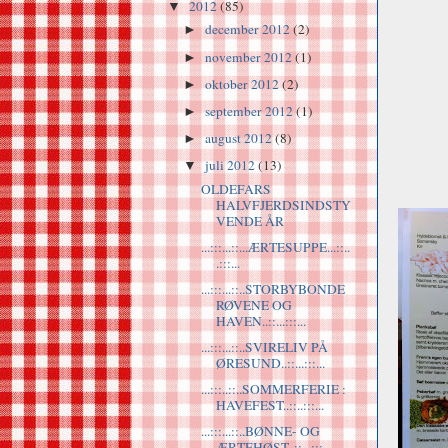
2012
(85)
▼
december 2012
(2)
►
november 2012
(1)
►
oktober 2012
(2)
►
september 2012
(1)
►
august 2012
(8)
►
juli 2012
(13)
▼
OLDEFARS
HALVFJERDSINDSTY
VENDE ÅR
...:::...::...ÆRTESUPPE...::..
.:::...
...:::...::..STORBYBONDE
RØVENE OG
HAVEN..::...:::...
...:::...::..SVIRELIV PÅ
ØRESUND..::...:::...
...:::..::..SOMMERFERIE :
HAVEFEST..::..:::...
...:::...::..BØNNE- OG
ÆRTEHØST..::...:::...