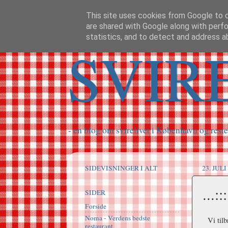
This site uses cookies from Google to de
are shared with Google along with perfo
statistics, and to detect and address a
SVIR
- en blog om svirelivet i København og reste
SIDEVISNINGER I ALT
23. JULI
...:
SIDER
Forside
Noma - Verdens bedste
Vi til
restaurant