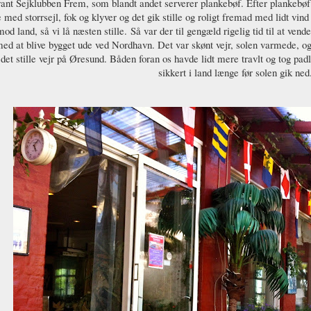
ant Sejklubben Frem, som blandt andet serverer plankebøf. Efter plankebøf v
e med storrsejl, fok og klyver og det gik stille og roligt fremad med lidt vin
mod land, så vi lå næsten stille. Så var der til gengæld rigelig tid til at ve
ed at blive bygget ude ved Nordhavn. Det var skønt vejr, solen varmede, og 
det stille vejr på Øresund. Båden foran os havde lidt mere travlt og tog padl
sikkert i land længe før solen gik ned