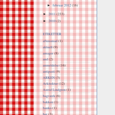
februar 2012
(16)
►
2011
(233)
►
2010
(2)
►
ETIKETTER
aftensmad
(1)
aktuelt
(9)
amager
(8)
and
(2)
anmeldelse
(16)
antipasti
(9)
ARKEN
(3)
Arkitektur
(12)
Astrid Lindgren
(1)
bagværk
(6)
bakken
(1)
banko
(1)
bar
(3)