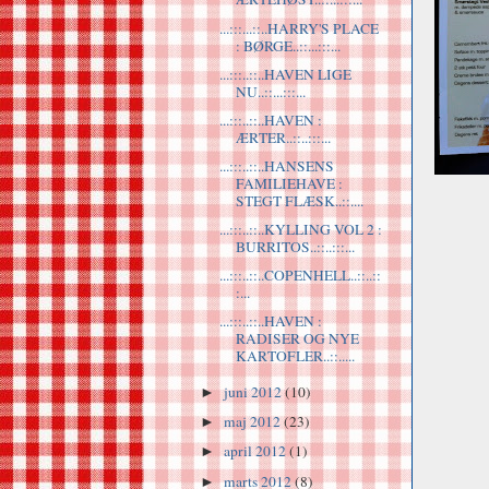
...:::...::..HARRY'S PLACE
: BØRGE..::...:::...
...:::..::..HAVEN LIGE
NU..::...:::...
...:::..::..HAVEN :
ÆRTER..::..:::...
...:::..::..HANSENS
FAMILIEHAVE :
STEGT FLÆSK..::....
...:::..::..KYLLING VOL 2 :
BURRITOS..::..:::...
...:::..::..COPENHELL..::..::
:...
...:::..::..HAVEN :
RADISER OG NYE
KARTOFLER..::.....
juni 2012
(10)
►
maj 2012
(23)
►
april 2012
(1)
►
marts 2012
(8)
►