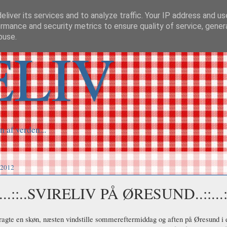
liver its services and to analyze traffic. Your IP address and u
rmance and security metrics to ensure quality of service, gene
buse.
ELIV
n af verden...
 2012
::...::..SVIRELIV PÅ ØRESUND..::...::
bragte en skøn, næsten vindstille sommereftermiddag og aften på Øresund i en