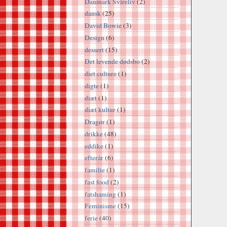
Danmark Svireliv
(2)
dansk
(25)
David Bowie
(3)
Design
(6)
dessert
(15)
Det levende dødsbo
(2)
diet culture
(1)
digte
(1)
diæt
(1)
diæt kultur
(1)
Dragør
(1)
drikke
(48)
eddike
(1)
efterår
(6)
familie
(1)
fast food
(2)
fatshaming
(1)
Feminisme
(15)
ferie
(40)