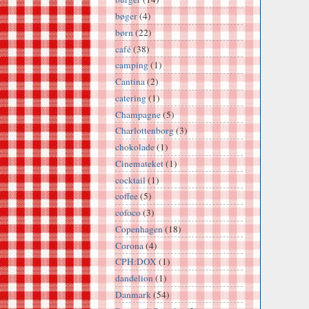
bøger
(4)
børn
(22)
café
(38)
camping
(1)
Cantina
(2)
catering
(1)
Champagne
(5)
Charlottenborg
(3)
chokolade
(1)
Cinemateket
(1)
cocktail
(1)
coffee
(5)
cofoco
(3)
Copenhagen
(18)
Corona
(4)
CPH:DOX
(1)
dandelion
(1)
Danmark
(54)