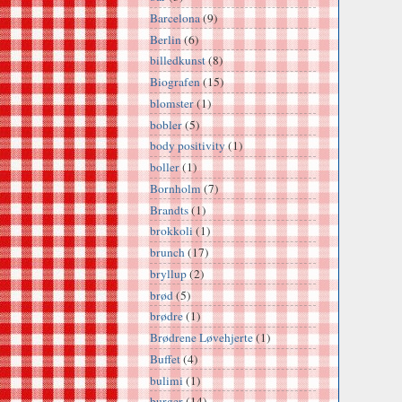
Barcelona
(9)
Berlin
(6)
billedkunst
(8)
Biografen
(15)
blomster
(1)
bobler
(5)
body positivity
(1)
boller
(1)
Bornholm
(7)
Brandts
(1)
brokkoli
(1)
brunch
(17)
bryllup
(2)
brød
(5)
brødre
(1)
Brødrene Løvehjerte
(1)
Buffet
(4)
bulimi
(1)
burger
(14)