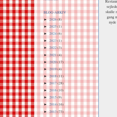
Restaur
sejled
skulle 
BLOG-ARKIV
gang m
2026
(8)
►
nyde 
2025
(1)
►
2024
(6)
►
2023
(1)
►
2022
(3)
►
2021
(4)
►
2020
(17)
►
2019
(4)
►
2018
(11)
►
2017
(28)
►
2016
(10)
►
2015
(9)
►
2014
(16)
►
2013
(73)
►