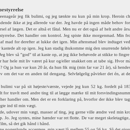
orstyrrelse
teenageår jeg fik bulimi, og jeg tænkte nu kun på min krop. Heroin ch
ladende ikke at jeg allerede var der. Jeg havde på ingen måde behov for 
sel af lægen. Det er altså et fåtal. Men nu er det også af helt andre år
rstyrrelse. Det handler om kontrol. Jeg spiste ikke morgenmad. Min fr
 af mad for derefter at lukke det igen. Min aftensmad blev indtaget v
r kastede alt op igen. Jeg kan stadig ihukomme mig den snurrende følelse
eg blev så ”god” til at kaste op, at jeg ikke behøvede at stikke to fingre
 har hele mit liv været på kur og/eller snakket om at tabe sig. Hvor må 
p? Og ja hun var kun 20 år, da hun fik mig (min far var 21 år), så hend
v om det var en anden tid dengang. Selvfølgelig påvirker det én, at den 
bulimi var på sit højeste/værste, vejede jeg kun 52 kg. fordelt på 18
lt for travlt med andre ting til at lægge mærke til mit forsvindingsnum
t
her
handler om. Men det er en forklaring på, hvorfor der ikke blev tag
gte ind til min vægt.
de, udover min vægt, masser af ting, jeg gerne ville ændre ved min krop
. Jo. Jeg syntes, mine hænder var ret flotte. De var meget skeletagtige,
film, så det gik hånd i hånd.
ne nogenlunde acceptere, min vægt lå mellem 55 og 56 kg. Så det gjord