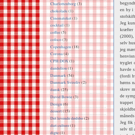
begyndt
Charlottenborg
(3)
en by i 
chokolade
(1)
stofskif
Cinemateket
(1)
Jeg kun
cocktail
(1)
kræfter
coffee
(5)
(2000),
cofoco
(3)
selv hu
Copenhagen
(18)
jeg mærk
Corona
(4)
henvisn
CPH:DOX
(1)
tryglet
dandelion
(1)
havde s
Danmark
(54)
(fordi h
Danmark Svireliv
(2)
børns n
skrev m
dansk
(25)
de sympt
David Bowie
(3)
trappet
Design
(6)
skjoldb
dessert
(15)
måneds t
Det levende dødsbo
(2)
Jeg fik
diet culture
(1)
selv til
digte
(1)