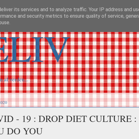
liver its services and to analyze traffic. Your IP address and u
rmance and security metrics to ensure quality of service, gene
buse.
ELIV
n af verden...
2020
ID - 19 : DROP DIET CULTURE :
U DO YOU