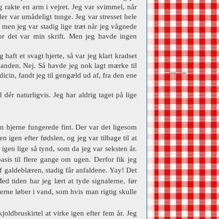
g rakte en arm i vejret. Jeg var svimmel, når
 der var umådeligt tunge. Jeg var stresset hele
, men jeg var stadig lige træt når jeg vågnede
or det var min skrift. Men jeg havde ingen
 haft et svagt hjerte, så var jeg klart kradset
 anden. Nej. Så havde jeg nok lagt mærke til
cin, fandt jeg til gengæld ud af, fra den ene
 dér naturligvis. Jeg har aldrig taget på lige
n hjerne fungerede fint. Der var det ligesom
gen efter fødslen, og jeg var tilbage til at
 igen lige så tynd, som da jeg var seksten år.
asis til flere gange om ugen. Derfor fik jeg
af galdeblæren, stadig får anfaldene. Yay! Det
d tiden har jeg lært at tyde signalerne, før
derne løber i vand, som hvis man rigtig skulle
joldbruskirtel at virke igen efter fem år. Jeg