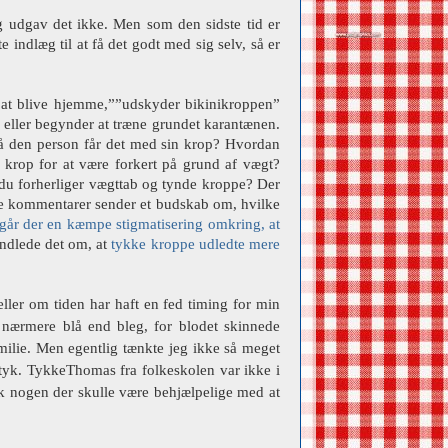
eg udgav det ikke. Men som den sidste tid er
indlæg til at få det godt med sig selv, så er
f at blive hjemme,””udskyder bikinikroppen”
 eller begynder at træne grundet karantænen.
 så den person får det med sin krop? Hvordan
 krop for at være forkert på grund af vægt?
r du forherliger vægttab og tynde kroppe? Der
disse kommentarer sender et budskab om, hvilke
går der en kæmpe stigmatisering omkring, at
andlede det om, at
tykke kroppe udledte mere
eller om tiden har haft en fed timing for min
g nærmere blå end bleg, for blodet skinnede
ilie. Men egentlig tænkte jeg ikke så meget
 tyk. TykkeThomas fra folkeskolen var ikke i
ok nogen der skulle være behjælpelige med at