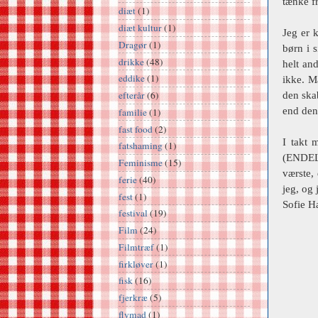
tænke f
diæt
(1)
diæt kultur
(1)
Jeg er k
Dragør
(1)
børn i 
drikke
(48)
helt and
eddike
(1)
ikke. M
efterår
(6)
den ska
end den 
familie
(1)
fast food
(2)
I takt 
fatshaming
(1)
(ENDELI
Feminisme
(15)
værste,
ferie
(40)
jeg, og
fest
(1)
Sofie H
festival
(19)
Film
(24)
Filmtræf
(1)
firkløver
(1)
fisk
(16)
fjerkræ
(5)
flymad
(1)