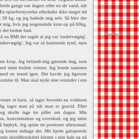
ndrede gange om dagen: efter en tår vand, når
En spiseforstyrrelse efterlader ikke meget tid
å 58 kg. og jeg hadede mig selv. Så blev der
 for mig, hvis jeg nogensinde kom op på 60kg.
e det bedste bud.
å en BMI der sagde at jeg var 'undervægtig'.
undervægtig'. Jeg var så hamrende tynd, men
 min krop. Jeg befandt mig gørende ting, som
ma med mine bedste venner. Jeg boede sammen
 med en mand igen. Det havde jeg ligesom
 komme til. Man skal nyde sine veninder i ens
 venter et barn, så tager hovedet en voldsom
gelig tager man på når man er gravid. Efter
t jeg skulle tage tre piller om dagen. Min
se, koncentration og overskud, og jeg tabte
 højtryk. Jeg spiste tre portioner aftensmad,
g kunne indtage det. Mit hjerte galoperede
 min skjoldbruskirtel klemte i min hals og på