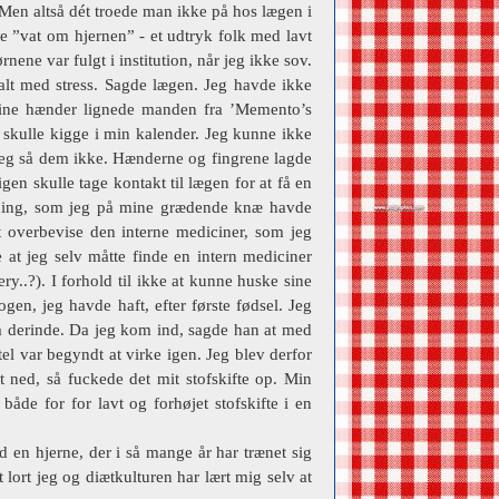
Men altså dét troede man ikke på hos lægen i
vde ”vat om hjernen” - et udtryk folk med lavt
ene var fulgt i institution, når jeg ikke sov.
lt med stress. Sagde lægen. Jeg havde ikke
. Mine hænder lignede manden fra ’Memento’s
skulle kigge i min kalender. Jeg kunne ikke
 jeg så dem ikke. Hænderne og fingrene lagde
gen skulle tage kontakt til lægen for at få en
isning, som jeg på mine grædende knæ havde
t overbevise den interne mediciner, som jeg
 at jeg selv måtte finde en intern mediciner
ery..?). I forhold til ikke at kunne huske sine
en, jeg havde haft, efter første fødsel. Jeg
em derinde. Da jeg kom ind, sagde han at med
el var begyndt at virke igen. Jeg blev derfor
t ned, så fuckede det mit stofskifte op. Min
åde for for lavt og forhøjet stofskifte i en
d en hjerne, der i så mange år har trænet sig
t lort jeg og diætkulturen har lært mig selv at