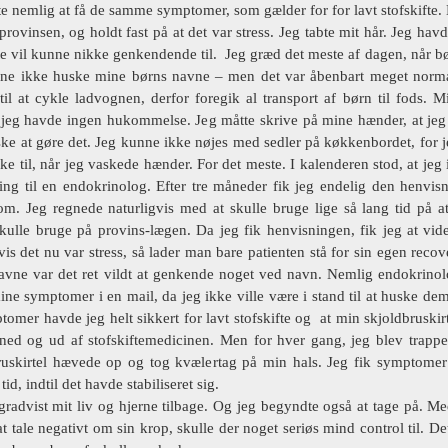
e nemlig at få de samme symptomer, som gælder for for lavt stofskifte. 
provinsen, og holdt fast på at det var stress. Jeg tabte mit hår. Jeg ha
te vil kunne nikke genkendende til. Jeg græd det meste af dagen, når børn
ne ikke huske mine børns navne – men det var åbenbart meget norma
 til at cykle ladvognen, derfor foregik al transport af børn til fods
 jeg havde ingen hukommelse. Jeg måtte skrive på mine hænder, at jeg 
ske at gøre det. Jeg kunne ikke nøjes med sedler på køkkenbordet, for
e til, når jeg vaskede hænder. For det meste. I kalenderen stod, at jeg i
ing til en endokrinolog. Efter tre måneder fik jeg endelig den henv
 om. Jeg regnede
naturligvis
med at skulle bruge lige så lang tid på a
kulle bruge på provins-lægen. Da jeg fik henvisningen, fik jeg at vide
vis det nu var stress, så lader man bare patienten stå for sin egen recov
avne var det ret vildt at genkende noget ved navn. Nemlig endokrinolog
ine symptomer i en mail, da jeg ikke ville være i stand til at huske d
omer havde jeg helt sikkert for lavt stofskifte og at min skjoldbruskirt
 ned og ud af stofskiftemedicinen. Men for hver gang, jeg blev trappe
ruskirtel hævede op og tog kvælertag på min hals. Jeg fik symptomer b
id, indtil det havde stabiliseret sig.
 gradvist mit liv og hjerne tilbage. Og jeg begyndte også at tage på. Me
 at tale negativt om sin krop, skulle der noget seriøs mind control til. De