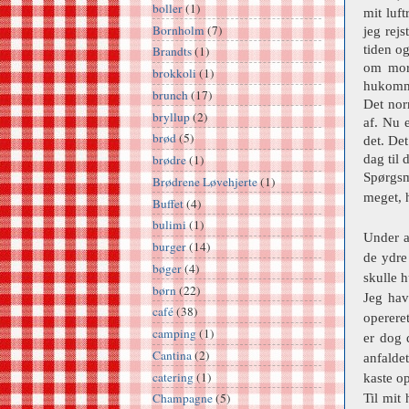
boller
(1)
mit luf
Bornholm
(7)
jeg rejs
tiden og
Brandts
(1)
om morg
brokkoli
(1)
hukomme
brunch
(17)
Det norm
bryllup
(2)
af. Nu 
brød
(5)
det. De
dag til 
brødre
(1)
Spørgsmå
Brødrene Løvehjerte
(1)
meget, 
Buffet
(4)
bulimi
(1)
Under a
burger
(14)
de ydre
bøger
(4)
skulle h
børn
(22)
Jeg hav
café
(38)
opereret
camping
(1)
er dog 
Cantina
(2)
anfaldet
catering
(1)
kaste op
Champagne
(5)
Til mit 