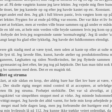
pe af. På dette vægttrin kunne jeg lave lektier. Jeg vejede mig flere hu
e tisset, før jeg kastede op og efter jeg havde kastet op etc. Konstant. 
 meget andet end den. Jeg gik i full blown panic, hvis vægten kom op p
vet lektier. Frygten for at ende på 60kg var enorm. Der var ikke et liv
svært at forklare, men at verden ville brase sammen og gå under er måsk
de en idé om, at hele min verden ville bryde sammen hvis jeg kom op p
forbyde det hvis jeg nogensinde ramte 'normalvægtig'. Jeg lå under '
langt langt fra glad eller lykkelig. Jeg havde det fuldkommen elendigt.
vere gik stadig med at være tynd, men uden at kaste op eller at sulte
de lyst til. Jeg lavede film, kunst, havde atelier og produktionsfir
aneren, Løghatten og siden Nordkvinden, før jeg flyttede sammen
 gymnasiet og året efter, før jeg tog på højskole. Det kan man tidst nok
og bo sammen med dem. Det er en magisk tid.
itet og struma
klart, at når sådan en krop, der aldrig bare har fået lov bare at være,
g. Der skulle rigtig meget mind control til at acceptere, at selvføl
teten fik jeg struma. Forhøjet stofskifte. Det var så alvorligt, a
rugskirtel var simpelthen stoppet med at virke. Jeg mistede hukommel
vittigt meget. Jeg havde det altid varmt, for hele min krop arbejdede på
 meget mad hele dagen lang, men jeg forbrændte det hurtigere end je
 og min hvilepuls lå på 112. Jeg kunne ikke trække vejret ordentligt, da