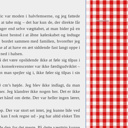
ic var moden i halvfemserne, og jeg fattede
at tabe mig – det har kun de, der direkte får
sager end selve vægttabet, at man bider på en
okost bestod i at åbne køleskabet og indtage
ed bordet sammen med familien, hvorefter jeg
 af at have en ært siddende fast langt oppe i
 ned i halsen.
det være opslidende ikke at føle sig tilpas i
es konsekvenscenter var ikke færdigudviklet –
man spejler sig i, ikke føler sig tilpas i sin
3 cm’s højde. Jeg blev ikke indlagt, da man
mer. Jeg klandrer ikke nogen her. Det er ikke
et hånd om dette. Der var heller ingen lærer,
. Der var stort set intet, jeg kunne lide ved
 kan I nok regne ud - jeg har altid elsket Tim
e den for det meste. På dette vægttrin kunne