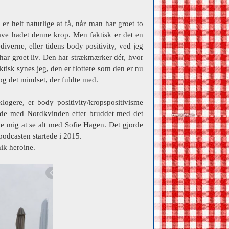
er helt naturlige at få, når man har groet to
have hadet denne krop. Men faktisk er det en
iverne, eller tidens body positivity, ved jeg
har groet liv. Den har strækmærker dér, hvor
isk synes jeg, den er flottere som den er nu
n og det mindset, der fuldte med.
klogere, er body positivity/kropspositivisme
de med Nordkvinden efter bruddet med det
de mig at se alt med Sofie Hagen. Det gjorde
podcasten startede i 2015.
hik heroine.