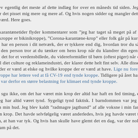
ev egentlig det meste af dette indlæg for over en måneds tid siden. J
r det pisset mig mere og mere af. Og hvis nogen sidder og mangler dette 
 værd. Here goes.
 karantænetider flyder kommentarer som ”jeg har taget så meget på a
roppe er bikinikroppe), ”Corona-karantæne-krop” eller folk går på kur
 har en person i dit netværk, der er tykkere end dig, hvordan tror du
, den person tror at du tænker om hens krop når du klandrer din egen
det for et verdensbillede, du videreformidler til børn (oftest piger) nå
l diet culture og reklameindustri, der klarer dette helt fint selv. Alle 
der er værd at elske og hvilke kroppe der er værd at have.
Lige nu fore
roppe har lettere ved at få CV-19 end tynde kroppe
. Tidligere på året h
var derfor en større belastning for klimaet end tynde kroppe.
 sgu ikke, om det har været min krop der altid har haft en fed timing, 
eg har altid været tynd. Sygeligt tynd faktisk. I barndommen var je
 min hud. Jeg blev kaldt ”radmagre jagthund” af alle voksne i min fam
n krop. Det havde selvfølgelig været anderledes, hvis jeg havde været
m, at han var tyk. Og hvis han skulle have glemt det en dag, var der n
am på det.