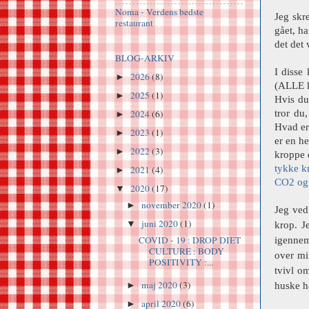
Noma - Verdens bedste
Jeg skr
restaurant
gået, ha
det det
BLOG-ARKIV
I disse
2026
(8)
►
(ALLE k
2025
(1)
►
Hvis du
tror du
2024
(6)
►
Hvad er 
2023
(1)
►
er en he
2022
(3)
►
kroppe 
tykke k
2021
(4)
►
CO2 og 
2020
(17)
▼
november 2020
(1)
►
Jeg ved
juni 2020
(1)
▼
krop. J
COVID - 19 : DROP DIET
igennem
CULTURE : BODY
over mi
POSITIVITY :...
tvivl o
maj 2020
(3)
huske h
►
april 2020
(6)
►