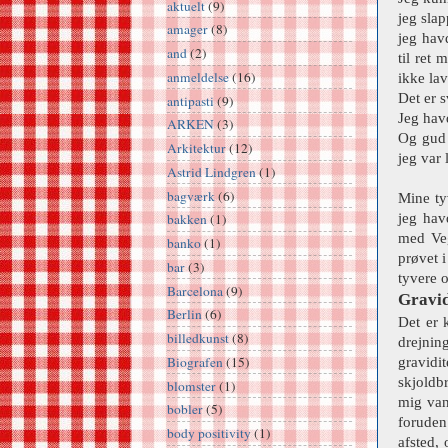
aktuelt
(9)
jeg slap
amager
(8)
jeg havd
and
(2)
til ret
anmeldelse
(16)
ikke la
Det er 
antipasti
(9)
Jeg hav
ARKEN
(3)
Og gud 
Arkitektur
(12)
jeg var 
Astrid Lindgren
(1)
bagværk
(6)
Mine ty
jeg hav
bakken
(1)
med Veg
banko
(1)
prøvet i
bar
(3)
tyvere 
Barcelona
(9)
Gravid
Berlin
(6)
Det er 
billedkunst
(8)
drejnin
Biografen
(15)
gravidi
skjoldb
blomster
(1)
mig van
bobler
(5)
foruden
body positivity
(1)
afsted,