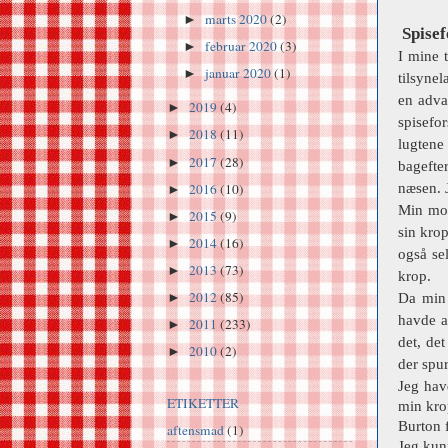
marts 2020
(2)
►
Spisef
februar 2020
(3)
►
I mine 
januar 2020
(1)
►
tilsyne
en advar
2019
(4)
►
spisefo
2018
(11)
►
lugtene
2017
(28)
►
bagefte
næsen. J
2016
(10)
►
Min mor
2015
(9)
►
sin kro
2014
(16)
►
også sel
2013
(73)
►
krop.
2012
(85)
Da min 
►
havde a
2011
(233)
►
det, de
2010
(2)
►
der spur
Jeg hav
ETIKETTER
min krop
Burton 
aftensmad
(1)
Jeg kun