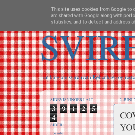
This site uses cookies from Google to de
are shared with Google along with perfo
statistics, and to detect and address a
SVIR
- en blog om svirelivet i København og reste
SIDEVISNINGER I ALT
2. JUNI 
3
9
1
2
5
COV
4
YO
SIDER
Forside