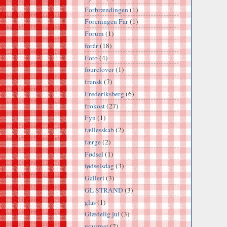
Forbrændingen
(1)
Foreningen Far
(1)
Forum
(1)
forår
(18)
Foto
(4)
fourclover
(1)
fransk
(7)
Frederiksberg
(6)
frokost
(27)
Fyn
(1)
fællesskab
(2)
færge
(2)
Fødsel
(1)
fødselsdag
(3)
Galleri
(3)
GL STRAND
(3)
glas
(1)
Glædelig jul
(3)
gourmet
(2)