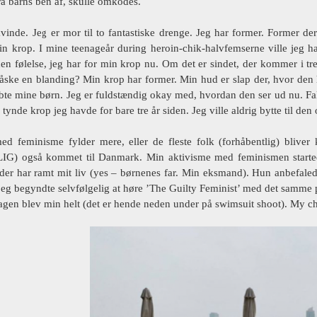
ra barns ben af, skulle omkodes.
vinde. Jeg er mor til to fantastiske drenge. Jeg har former. Former der 
sin krop. I mine teenageår during heroin-chik-halvfemserne ville jeg 
en følelse, jeg har for min krop nu. Om det er sindet, der kommer i tred
åske en blanding? Min krop har former. Min hud er slap der, hvor den 
bte mine børn. Jeg er fuldstændig okay med, hvordan den ser ud nu. Fakt
tynde krop jeg havde for bare tre år siden. Jeg ville aldrig bytte til de
med feminisme fylder mere, eller de fleste folk (forhåbentlig) bliver 
G) også kommet til Danmark. Min aktivisme med feminismen starte
 der har ramt mit liv (yes – børnenes far. Min eksmand). Hun anbefale
 jeg begyndte selvfølgelig at høre ’The Guilty Feminist’ med det samme 
agen blev min helt (det er hende neden under på swimsuit shoot). My c