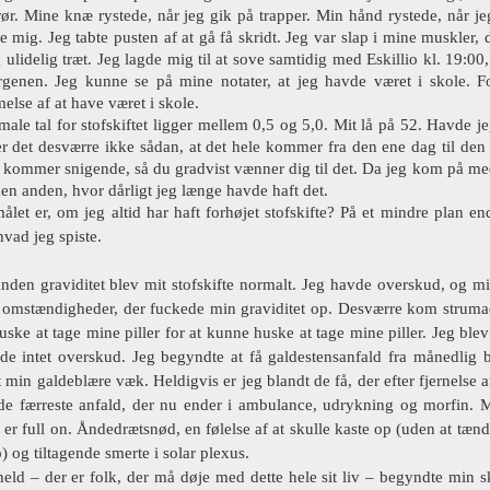
trør. Mine knæ rystede, når jeg gik på trapper. Min hånd rystede, når je
te mig. Jeg tabte pusten af at gå få skridt. Jeg var slap i mine muskler,
 ulidelig træt. Jeg lagde mig til at sove samtidig med Eskillio kl. 19:00
enen. Jeg kunne se på mine notater, at jeg havde været i skole. F
lse af at have været i skole.
ale tal for stofskiftet ligger mellem 0,5 og 5,0. Mit lå på 52. Havde jeg
er det desværre ikke sådan, at det hele kommer fra den ene dag til den
t kommer snigende, så du gradvist vænner dig til det. Da jeg kom på medi
den anden, hvor dårligt jeg længe havde haft det.
let er, om jeg altid har haft forhøjet stofskifte? På et mindre plan end
hvad jeg spiste.
nden graviditet blev mit stofskifte normalt. Jeg havde overskud, og mi
 omstændigheder, der fuckede min graviditet op. Desværre kom strumaen i
uske at tage mine piller for at kunne huske at tage mine piller. Jeg blev
de intet overskud. Jeg begyndte at få galdestensanfald fra månedlig b
 min galdeblære væk. Heldigvis er jeg blandt de få, der efter fjernelse 
de færreste anfald, der nu ender i ambulance, udrykning og morfin. Me
 er full on. Åndedrætsnød, en følelse af at skulle kaste op (uden at tæn
) og tiltagende smerte i solar plexus.
held – der er folk, der må døje med dette hele sit liv – begyndte min sk